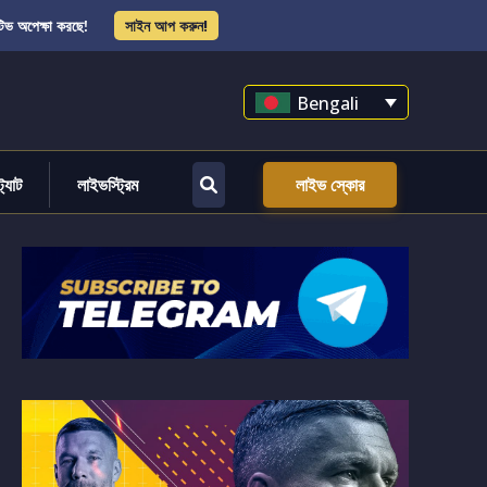
িভ অপেক্ষা করছে!
সাইন আপ করুন!
Bengali
্ট্যাট
লাইভস্ট্রিম
লাইভ স্কোর