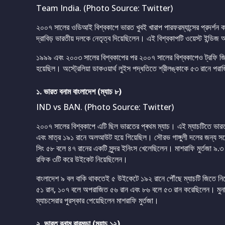
Team India. (Photo Source: Twitter)
২০০৭ সালের ওডিআই বিশ্বকাপে ভারত খুবই খারাপ পারফরম্যান্সের প্রদর্শন 
দ্রাবিড় ভারতীয় দলকে নেতৃত্ব দিয়েছিলেন। এই বিশ্বকাপটি ওয়েস্ট ইন্ড
১৯৯৯ এবং ২০০৩ সালের বিশ্বকাপের পর ২০০৭ সালের বিশ্বকাপেও ট্রফি জিত
হয়েছিল। অস্ট্রেলিয়া ডাকওয়ার্থ লুইস পদ্ধতিতে শ্রীলঙ্কাকে ৫৩ রানে প
১. ভারত বনাম বাংলাদেশ (ম্যাচ ৮)
IND vs BAN. (Photo Source: Twitter)
২০০৭ সালের বিশ্বকাপে এটি ছিল ভারতের প্ৰথম ম্যাচ। এই ম্যাচটিতে ভারত
এবং মাত্র ১৯১ রানে অলআউট হয়ে গিয়েছিল। সৌরভ গাঙ্গুলী দলের জন্য সর্
সিং ৫৮ বলে ৪৭ রানের একটি সুন্দর ইনিংস খেলেছিলেন। মাশরাফি মুর্তজা ৯.
রফিক ৩টি করে উইকেট নিয়েছিলেন।
বাংলাদেশ ৯ বল বাকি থাকতেই ৫ উইকেটে ১৯২ রানে পৌঁছে ম্যাচটি জিতে নি
৫১ রান, ১০৭ বলে অপরাজিত ৫৬ রান এবং ৮৬ বলে ৫৩ রান করেছিলেন। মুনাফ
ম্যাচসেরার পুরস্কার পেয়েছিলেন মাশরাফি মুর্তজা।
২. ভারত বনাম বারমুডা (ম্যাচ ১২)