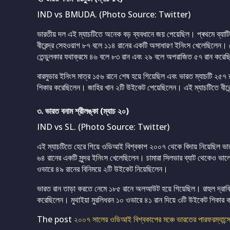
IND vs BMUDA. (Photo Source: Twitter)
ভারতীয় দল এই ম্যাচটিতে অনেক বড় ব্যবধানে জয় পেয়েছিল। প্ৰথমে ব্যাট
বীরেন্দ্র সেহওয়াগ ৮৭ বলে ১১৪ রানের একটি অসাধারণ ইনিংস খেলেছিলেন। 
তেন্ডুলকার যথাক্রমে ৪৬ বলে ৮৩ রান এবং ২৯ বলে অপরাজিত ৫৭ রান করে
বারমুডার ইনিংস মাত্র ১৫৬ রানে শেষ হয়ে গিয়েছিল এবং ভারত ম্যাচটি ২
শিকার করেছিলেন। জাহির খান ২টি উইকেট পেয়েছিলেন। এই ম্যাচটিতে বীরেন্
৩. ভারত বনাম শ্রীলঙ্কা (ম্যাচ ২০)
IND vs SL. (Photo Source: Twitter)
এই ম্যাচটিতে হেরে গিয়ে ওডিআই বিশ্বকাপ ২০০৭ থেকে বিদায় নিয়েছিল ভা
৬৪ রানের একটি সুন্দর ইনিংস খেলেছিলেন। চামারা সিলভার ব্যাট থেকেও ভ
ওভারে ৪৯ রানের বিনিময়ে ২টি উইকেট নিয়েছিলেন।
ভারত রান তাড়া করতে নেমে ১৮৫ রানে অলআউট হয়ে গিয়েছিল। রাহুল দ্রাবিড়
করেছিলেন। মুথাইয়া মুরলিধরন ১০ ওভারে ৪১ রান দিয়ে ৩টি উইকেট শিকার ক
The post
২০০৭ সালের ওডিআই বিশ্বকাপের মঞ্চে ভারতের পারফরম্যান্সে