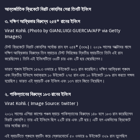
আন্তর্জাতিক ক্রিকেটে বিরাট কোহলির সেরা তিনটি ইনিংস
৩. দক্ষিণ আফ্রিকার বিরুদ্ধে ২৫৪* রানের ইনিংস
Virat Kohli. (Photo by GIANLUIGI GUERCIA/AFP via Getty
Images)
টেস্ট ক্রিকেটে বিরাট কোহলির সর্বোচ্চ রান হল ২৫৪* (৩৩৬)। ২০১৯ সালের অক্টোবর মাসে
দক্ষিণ আফ্রিকার বিরুদ্ধে তিন ম্যাচের টেস্ট সিরিজের দ্বিতীয় ম্যাচটিতে তিনি এই রান
করেছিলেন। তিনি এই ইনিংসটিতে ৩৩টি চার এবং ২টি ছয় মেরেছিলেন।
ভারত প্ৰথম ইনিংসে ১৫৬.৩ ওভারে ৫ উইকেটে ৬০১ রান করেছিল। দক্ষিণ আফ্রিকা প্ৰথম
এবং দ্বিতীয় ইনিংসে যথাক্রমে ১০ উইকেটে ২৭৫ রান এবং ১০ উইকেটে ১৮৯ রান করতে সক্ষম
হয়েছিল। ভারত এই ম্যাচটি এক ইনিংস এবং ১৩৭ রানে জিতে নিয়েছিল।
২. পাকিস্তানের বিরুদ্ধে ১৮৩ রানের ইনিংস
Virat Kohli. ( Image Source: twitter )
২০১২ সালের এশিয়া কাপের পঞ্চম ম্যাচে পাকিস্তানের বিরুদ্ধে ১৪৮ বলে ১৮৩ রান করেছিলেন
বিরাট কোহলি। তার এই ইনিংসে ছিল ২২টি চার এবং ১টি ছয়। এটি হল একদিনের ক্রিকেটে
তার সর্বোচ্চ রান।
এই ম্যাচটিতে প্ৰথমে ব্যাটিং করে স্কোরবোর্ডে ৫০ ওভারে ৬ উইকেটে ৩২৯ রান তুলেছিল