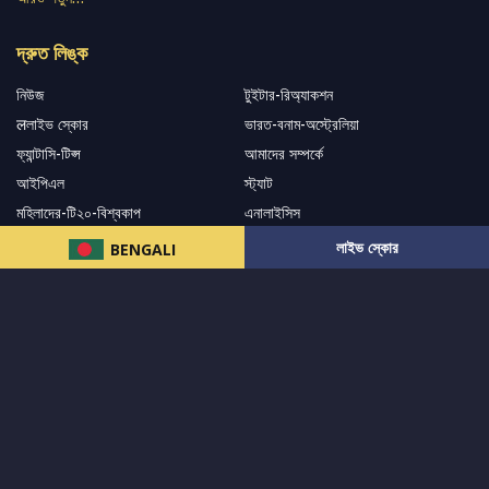
দ্রুত লিঙ্ক
নিউজ
টুইটার-রিঅ্যাকশন
लলাইভ স্কোর
ভারত-বনাম-অস্ট্রেলিয়া
ফ্যান্টাসি-টিপ্স
আমাদের সম্পর্কে
আইপিএল
স্ট্যাট
মহিলাদের-টি২০-বিশ্বকাপ
এনালাইসিস
সাপোর্ট
লাইভ স্কোর
BENGALI
আমাদের নিউজলেটার এ সাবস্ক্রাইব করুন।
এখনই সাবস্ক্রাইব করুন
আমাদের অনুসরণ করুন এবং সর্বশেষ আপডেট পান