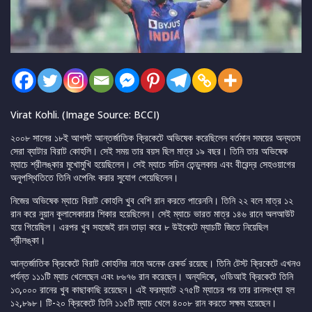
Virat Kohli. (Image Source: BCCI)
২০০৮ সালের ১৮ই আগস্ট আন্তর্জাতিক ক্রিকেটে অভিষেক করেছিলেন বর্তমান সময়ের অন্যতম
সেরা ব্যাটার বিরাট কোহলি। সেই সময় তার বয়স ছিল মাত্র ১৯ বছর। তিনি তার অভিষেক
ম্যাচে শ্রীলঙ্কার মুখোমুখি হয়েছিলেন। সেই ম্যাচে সচিন তেন্ডুলকার এবং বীরেন্দ্র সেহওয়াগের
অনুপস্থিতিতে তিনি ওপেনিং করার সুযোগ পেয়েছিলেন।
নিজের অভিষেক ম্যাচে বিরাট কোহলি খুব বেশি রান করতে পারেননি। তিনি ২২ বলে মাত্র ১২
রান করে নুয়ান কুলাসেকারার শিকার হয়েছিলেন। সেই ম্যাচে ভারত মাত্র ১৪৬ রানে অলআউট
হয়ে গিয়েছিল। এরপর খুব সহজেই রান তাড়া করে ৮ উইকেটে ম্যাচটি জিতে নিয়েছিল
শ্রীলঙ্কা।
আন্তর্জাতিক ক্রিকেটে বিরাট কোহলির নামে অনেক রেকর্ড রয়েছে। তিনি টেস্ট ক্রিকেটে এখনও
পর্যন্ত ১১১টি ম্যাচ খেলেছেন এবং ৮৬৭৬ রান করেছেন। অন্যদিকে, ওডিআই ক্রিকেটে তিনি
১৩,০০০ রানের খুব কাছাকাছি রয়েছেন। এই ফরম্যাটে ২৭৫টি ম্যাচের পর তার রানসংখ্যা হল
১২,৮৯৮। টি-২০ ক্রিকেটে তিনি ১১৫টি ম্যাচ খেলে ৪০০৮ রান করতে সক্ষম হয়েছেন।