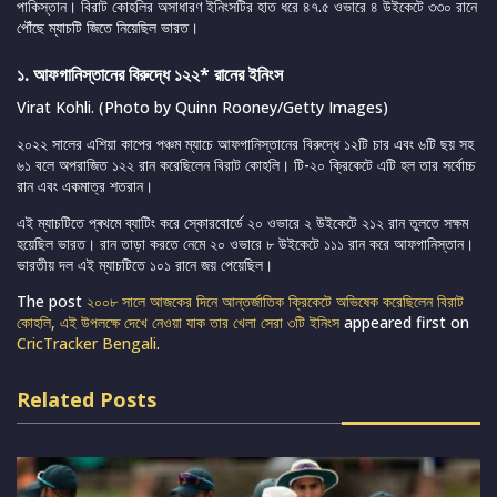
পাকিস্তান। বিরাট কোহলির অসাধারণ ইনিংসটির হাত ধরে ৪৭.৫ ওভারে ৪ উইকেটে ৩৩০ রানে
পৌঁছে ম্যাচটি জিতে নিয়েছিল ভারত।
১. আফগানিস্তানের বিরুদ্ধে ১২২* রানের ইনিংস
Virat Kohli. (Photo by Quinn Rooney/Getty Images)
২০২২ সালের এশিয়া কাপের পঞ্চম ম্যাচে আফগানিস্তানের বিরুদ্ধে ১২টি চার এবং ৬টি ছয় সহ
৬১ বলে অপরাজিত ১২২ রান করেছিলেন বিরাট কোহলি। টি-২০ ক্রিকেটে এটি হল তার সর্বোচ্চ
রান এবং একমাত্র শতরান।
এই ম্যাচটিতে প্ৰথমে ব্যাটিং করে স্কোরবোর্ডে ২০ ওভারে ২ উইকেটে ২১২ রান তুলতে সক্ষম
হয়েছিল ভারত। রান তাড়া করতে নেমে ২০ ওভারে ৮ উইকেটে ১১১ রান করে আফগানিস্তান।
ভারতীয় দল এই ম্যাচটিতে ১০১ রানে জয় পেয়েছিল।
The post
২০০৮ সালে আজকের দিনে আন্তর্জাতিক ক্রিকেটে অভিষেক করেছিলেন বিরাট
কোহলি, এই উপলক্ষে দেখে নেওয়া যাক তার খেলা সেরা ৩টি ইনিংস
appeared first on
CricTracker Bengali
.
Related Posts