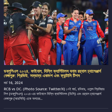
ডব্লুপিএল ২০২৪, ফাইনাল, দিল্লি ক্যাপিটালস বনাম রয়্যাল চ্যালেঞ্জার্স
বেঙ্গালুরু: প্রিভিউ, সম্ভাব্য একাদশ এবং ফ্যান্টাসি টিপস
মার্চ 16, 2024
RCB vs DC. (Photo Source: Twitter/X) ১৭ই মার্চ, রবিবার, ওমেন্স প্রিমিয়ার
লিগ (ডব্লুপিএল) ২০২৪-এর ফাইনালে দিল্লি ক্যাপিটালস (ডিসি) এবং রয়্যাল চ্যালেঞ্জার্স
বেঙ্গালুরু (আরসিবি) একে অপরের...