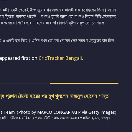
রুট। সেই থেকেই ইংল্যান্ডের রান এগনোর কাজটা শুরু করেছিলেন তিনি। এদিন
্ষণ ক্রিজে থাকতে পারেনি। কখনও হ্যারি ব্রুক তো কখনও লিয়াম লিভিংস্টোনদের
ক অস্ধারণ শটের ছবি। বিশেষ করে তাঁর রিভার্স সুইপ স্কুপ তো সোশ্যাল
 টার ও একটি ছয় দিয়ে। এদিন যখন জো রুট ফেরেন সেই সময় ইংল্যান্ডের রান ছিল
appeared first on
CricTracker Bengali
.
দ্ধে প্রথম টেস্টে হারের পর মুখ খুললেন নাজমুল হোসেন শান্ত
st Team. (Photo by MARCO LONGARI/AFP via Getty Images)
ত্বাধীন শ্রীলঙ্কার বিরুদ্ধে প্রথম টেস্ট ম্যাচে লজ্জাজনকভাবে পরাজিত হয়েছে নাজমুল