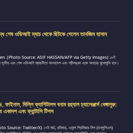
ুদ্ধে শেষ ওডিআই ম্যাচ থেকে ছিটকে গেলেন তানজিম হাসান
m. (Photo Source: ASIF HASSAN/AFP via Getty Images) ১৮ই
্রামে তৃতীয় এবং শেষ ওডিআই ম্যাচটিতে বাংলাদেশ এবং শ্রীলঙ্কা একে অপরের মুখোমুখি হবে।
ফাইনাল, দিল্লি ক্যাপিটালস বনাম রয়্যাল চ্যালেঞ্জার্স বেঙ্গালুরু:
্য একাদশ এবং ফ্যান্টাসি টিপস
Source: Twitter/X) ১৭ই মার্চ, রবিবার, ওমেন্স প্রিমিয়ার লিগ (ডব্লুপিএল)