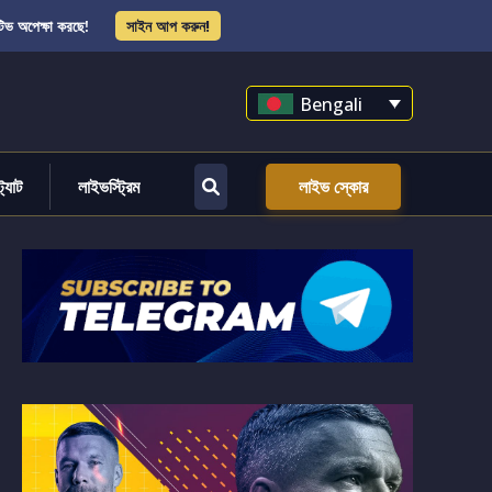
িভ অপেক্ষা করছে!
সাইন আপ করুন!
Bengali
্ট্যাট
লাইভস্ট্রিম
লাইভ স্কোর