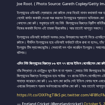
Joe Root. ( Photo Source: Gareth Copley/Getty Im
ইংল্যান্ডের ওডিআই স্কোয়াডে জো রুটকে ফেরা নিয়েই নানান কথাবার্তা শুরু 
নেমেই কার্যত জবাবটা দেওয়া শুরু করলেন ইংল্যান্ডের প্রাক্তন অধিনায়ক জো 
খেললেন জো রুট। শুধুমাত্র তাই নয় নিউ জিল্যান্ডের বিরুদ্ধে ব্রিটিশ বাহি
নিজের জবাবটা দিলেন এই তারকা ক্রিকেটার। আর তাতেই আপ্লুত সকলে।
ইংল্যান্ডের ওডিআই ফর্ম্যাটে অবসর ভেঙে বিশব্কাপের আগেই ফিরে এসেছিলে
রুটকে। দীর্ঘদিন ইংল্যান্ডের হয়ে ওডিআই ফর্ম্যাটে তাঁকে রাখা না হলেও, তাঁ
ইংল্যান্ড টিম ম্যানেজমেন্টের। সেভাবেই দল গঠন করেছিল ইংল্যান্ড। সমা
বাটলার।
এদিন নিউ জিল্যান্ডের বিরুদ্ধে ৮৬ বলে ৭৭ রানের ইনিংস খেলেছিলেন জো রুট
তাঁর সিদ্ধান্ত যে এতটুকুও ভুল ছিল না তা প্রথম ্মযাচে নিউ জিল্যান্ডের ব
জিল্যান্ডের বিরুদ্ধে ইংল্যান্ডের হয়ে সর্বোচ্চ ৭৭ রানের ইনিংস খেলেছিলেন
সাহায্য করেছেন জো রুট। ৮৬ বলে জো রুটের সেই ইনিংস খেলার সঙ্গে এবারে
এবারের বিশ্বকাপে প্রথম অর্ধশতরানের মালিক জো রুট। আর তাতেই আপ্লুত
https://t.co/OlXFhgT8kS
pic.twitter.com/4F8ficF
— England Cricket (@englandcricket)
October 5, 