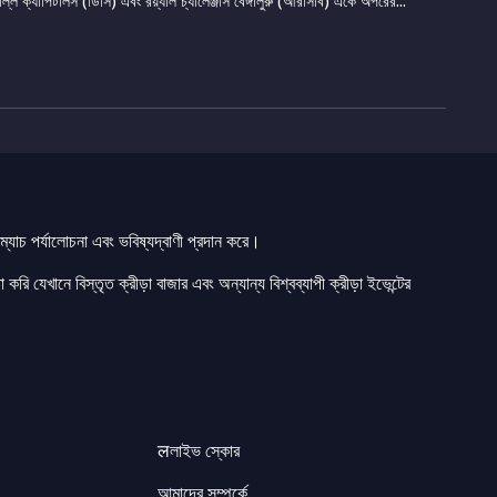
ি ক্যাপিটালস (ডিসি) এবং রয়্যাল চ্যালেঞ্জার্স বেঙ্গালুরু (আরসিবি) একে অপরের...
যাচ পর্যালোচনা এবং ভবিষ্যদ্বাণী প্রদান করে।
 করি যেখানে বিস্তৃত ক্রীড়া বাজার এবং অন্যান্য বিশ্বব্যাপী ক্রীড়া ইভেন্টের
लলাইভ স্কোর
আমাদের সম্পর্কে