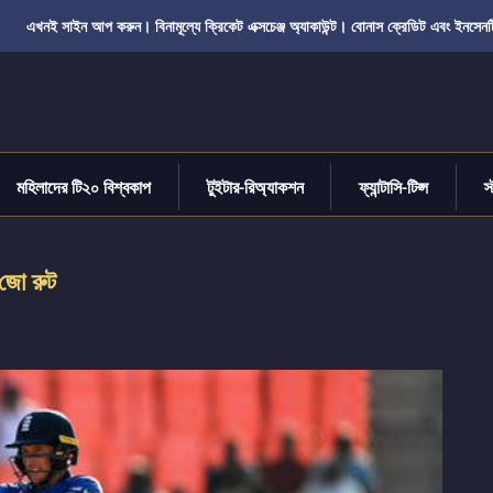
এখনই সাইন আপ করুন। বিনামূল্যে ক্রিকেট এক্সচেঞ্জ অ্যাকাউন্ট। বোনাস ক্রেডিট এবং ইনসেনট
মহিলাদের টি২০ বিশ্বকাপ
টুইটার-রিঅ্যাকশন
ফ্যান্টাসি-টিপ্স
স
জো রুট