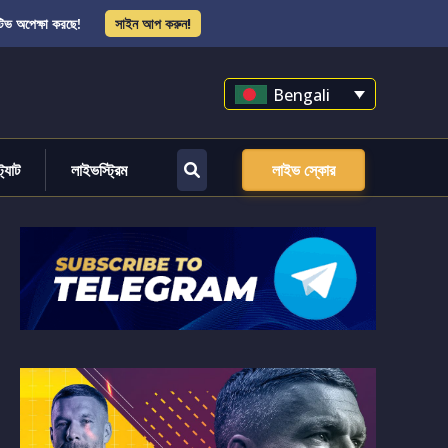
িভ অপেক্ষা করছে!
সাইন আপ করুন!
Bengali
্ট্যাট
লাইভস্ট্রিম
লাইভ স্কোর