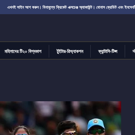
এখনই সাইন আপ করুন। বিনামূল্যে ক্রিকেট এক্সচেঞ্জ অ্যাকাউন্ট। বোনাস ক্রেডিট এবং ইনসেনট
মহিলাদের টি২০ বিশ্বকাপ
টুইটার-রিঅ্যাকশন
ফ্যান্টাসি-টিপ্স
স