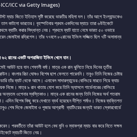
CC/ICC via Getty Images)
 টেস্ট ম্যাচ জিতে ইতিহাস সৃষ্টি করেছে ভারতীয় মহিলা দল। তাঁর আগে ইংল্যান্ডকেও
ৎই তাল কাটলো ভারতের। বৃহস্পতিবার প্রথম একদিনের ম্যাচে তারা ৬উইকেটে
রথমে ব্যাটিং করার সিদ্ধান্ত নেয়। প্রথমে ব্যাট হাতে নেমে ভারত ৫০ ওভারে
 করেন জেমাইমা রদ্রিগেস। তাঁর ৭৭বলে ৮২রানের ইনিংস সজ্জিত ছিল ৭টি অসামান্য
 বলে ৬২ রানের একটি অপরাজিত ইনিংস খেলে যান।
মেই আউট হয়ে যান শেফালী বর্মা। মাত্র এক রান ঝুলিতে নিয়ে দিনের তৃতীয়
্রাউন। বাংলার রিচা ঘোষও বিশেষ ছাপ ফেলতে পারেননি। তবুও তিনি নিজের চেষ্টায়
রি তাঁর ব্যাট থেকে আসে। এনাবেল সাদারল্যান্ডের বোলিংয়ে মারতে গিয়ে ক্যাচ
ক নিজে। মাত্র ৯ রান খাতায় যোগ করে তিনি অ্যাসলে গার্ডেনারের বোলিংয়ে
 অন্যতম ওপেনার স্বস্তিকাও। মাত্র এক রানের জন্য তিনি নিজের অর্থ শতরাম
। এদিন বিশেষ কিছু করে দেখাতে ব্যর্থ হয়েছেন দীপ্তি শর্মাও। নিজের ব্যক্তিগত
তবুও শেষ দিকে জেমাইমা ও পূজার আগ্রাসী ব্যাটিংয়ের জন্যই ভারত স্কোরবোর্ডে
 করেন। পরবর্তীতে তাঁরা আউট হলে বেথ মুনি ও ম্যাকগ্রা ম্যাচ বার করে নিতে সক্ষম
 উইকেটে ম্যাচটি জিতে নেয়।