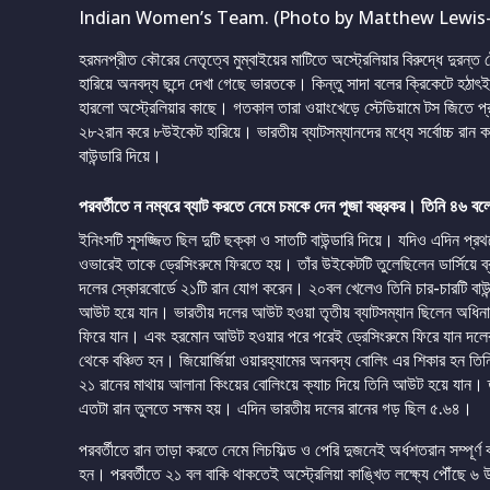
Indian Women’s Team. (Photo by Matthew Lewis-I
হরমনপ্রীত কৌরের নেতৃত্বে মুম্বাইয়ের মাটিতে অস্ট্রেলিয়ার বিরুদ্ধে দুরন্ত
হারিয়ে অনবদ্য ছন্দে দেখা গেছে ভারতকে। কিন্তু সাদা বলের ক্রিকেটে হঠা
হারলো অস্ট্রেলিয়ার কাছে। গতকাল তারা ওয়াংখেড়ে স্টেডিয়ামে টস জিতে প্
২৮২রান করে ৮উইকেট হারিয়ে। ভারতীয় ব্যাটসম্যানদের মধ্যে সর্বোচ্চ রান
বাউন্ডারি দিয়ে।
পরবর্তীতে ন নম্বরে ব্যাট করতে নেমে চমকে দেন পূজা বস্ত্রকর। তিনি ৪৬
ইনিংসটি সুসজ্জিত ছিল দুটি ছক্কা ও সাতটি বাউন্ডারি দিয়ে। যদিও এদিন প্রথ
ওভারেই তাকে ড্রেসিংরুমে ফিরতে হয়। তাঁর উইকেটটি তুলেছিলেন ডার্সিয়ে ব
দলের স্কোরবোর্ডে ২১টি রান যোগ করেন। ২০বল খেলেও তিনি চার-চারটি বাউন্ডা
আউট হয়ে যান। ভারতীয় দলের আউট হওয়া তৃতীয় ব্যাটসম্যান ছিলেন অধিনায়
ফিরে যান। এবং হরমোন আউট হওয়ার পরে পরেই ড্রেসিংরুমে ফিরে যান দলের
থেকে বঞ্চিত হন। জিয়োর্জিয়া ওয়ারহ্যামের অনবদ্য বোলিং এর শিকার হন তিনি
২১ রানের মাথায় আলানা কিংয়ের বোলিংয়ে ক্যাচ দিয়ে তিনি আউট হয়ে যান। 
এতটা রান তুলতে সক্ষম হয়। এদিন ভারতীয় দলের রানের গড় ছিল ৫.৬৪।
পরবর্তীতে রান তাড়া করতে নেমে লিচফিল্ড ও পেরি দুজনেই অর্ধশতরান সম্পূর্ণ
হন। পরবর্তীতে ২১ বল বাকি থাকতেই অস্ট্রেলিয়া কাঙ্খিত লক্ষ্যে পৌঁছে ৬