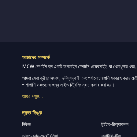
আমাদের সম্পর্কে
MCW স্পোর্টস হল একটি অনলাইন স্পোর্টস ওয়েবসাইট, যা খেলাধুলার খবর, ম্
আমরা সেরা ক্রীড়া সংবাদ, ভবিষ্যদ্বাণী এবং পর্যালোচনাগুলি সরবরাহ করার চেষ্টা
পাশাপাশি ভক্তদের জন্য লাইভ স্ট্রিমিং ম্যাচ কভার করা হয়।
আরও পড়ুন…
দ্রুত লিঙ্ক
নিউজ
টুইটার-রিঅ্যাকশন
ভারত-বনাম-অস্ট্রেলিয়া
ফ্যান্টাসি-টিপ্স