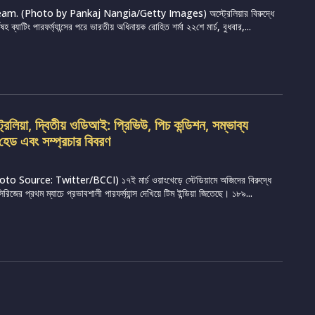
am. (Photo by Pankaj Nangia/Getty Images) অস্ট্রেলিয়ার বিরুদ্ধে
বিষহ ব্যাটিং পারফর্ম্যান্সের পরে ভারতীয় অধিনায়ক রোহিত শর্মা ২২শে মার্চ, বুধবার,...
রেলিয়া, দ্বিতীয় ওডিআই: প্রিভিউ, পিচ কন্ডিশন, সম্ভাব্য
হেড এবং সম্প্রচার বিবরণ
 Source: Twitter/BCCI) ১৭ই মার্চ ওয়াংখেড়ে স্টেডিয়ামে অজিদের বিরুদ্ধে
িজের প্রথম ম্যাচে প্রভাবশালী পারফর্ম্যান্স দেখিয়ে টিম ইন্ডিয়া জিতেছে। ১৮৯...