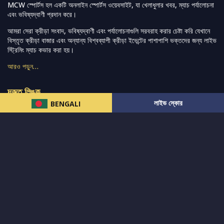
MCW স্পোর্টস হল একটি অনলাইন স্পোর্টস ওয়েবসাইট, যা খেলাধুলার খবর, ম্যাচ পর্যালোচনা
এবং ভবিষ্যদ্বাণী প্রদান করে।
আমরা সেরা ক্রীড়া সংবাদ, ভবিষ্যদ্বাণী এবং পর্যালোচনাগুলি সরবরাহ করার চেষ্টা করি যেখানে
বিস্তৃত ক্রীড়া বাজার এবং অন্যান্য বিশ্বব্যাপী ক্রীড়া ইভেন্টের পাশাপাশি ভক্তদের জন্য লাইভ
স্ট্রিমিং ম্যাচ কভার করা হয়।
আরও পড়ুন…
দ্রুত লিঙ্ক
লাইভ স্কোর
BENGALI
নিউজ
টুইটার-রিঅ্যাকশন
लলাইভ স্কোর
ভারত-বনাম-অস্ট্রেলিয়া
ফ্যান্টাসি-টিপ্স
আমাদের সম্পর্কে
আইপিএল
স্ট্যাট
মহিলাদের-টি২০-বিশ্বকাপ
এনালাইসিস
সাপোর্ট
আমাদের নিউজলেটার এ সাবস্ক্রাইব করুন।