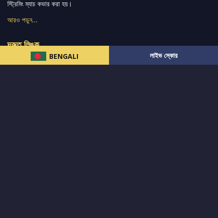
স্ট্রিমিং ম্যাচ কভার করা হয়।
আরও পড়ুন…
দ্রুত লিঙ্ক
লাইভ স্কোর
BENGALI
নিউজ
টুইটার-রিঅ্যাকশন
लলাইভ স্কোর
ভারত-বনাম-অস্ট্রেলিয়া
ফ্যান্টাসি-টিপ্স
আমাদের সম্পর্কে
আইপিএল
স্ট্যাট
মহিলাদের-টি২০-বিশ্বকাপ
এনালাইসিস
সাপোর্ট
আমাদের নিউজলেটার এ সাবস্ক্রাইব করুন।
এখনই সাবস্ক্রাইব করুন
আমাদের অনুসরণ করুন এবং সর্বশেষ আপডেট পান