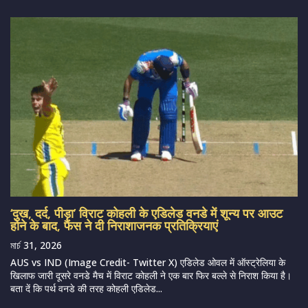
‘दुख, दर्द, पीड़ा’ विराट कोहली के एडिलेड वनडे में शून्य पर आउट
होने के बाद, फैंस ने दी निराशाजनक प्रतिक्रियाएं
মার্চ 31, 2026
AUS vs IND (Image Credit- Twitter X) एडिलेड ओवल में ऑस्ट्रेलिया के
खिलाफ जारी दूसरे वनडे मैच में विराट कोहली ने एक बार फिर बल्ले से निराश किया है।
बता दें कि पर्थ वनडे की तरह कोहली एडिलेड...