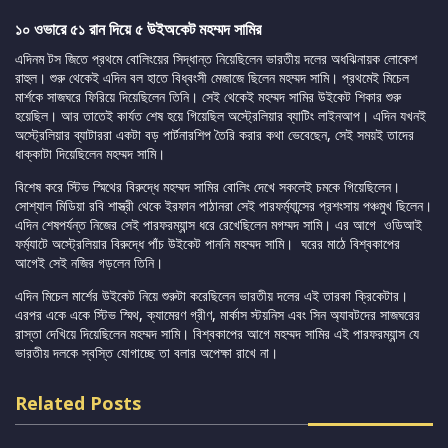
১০ ওভারে ৫১ রান দিয়ে ৫ উইঅকেট মহম্মদ সামির
এদিনম টস জিতে প্রথমে বোলিংয়ের সিদ্ধান্ত নিয়েছিলেন ভারতীয় দলের অধঝিনায়ক লোকেশ
রাহুল। শুরু থেকেই এদিন বল হাতে বিধ্বংসী মেজাজে ছিলেন মহম্মদ সামি। প্রথমেই মিচেল
মার্শকে সাজঘরে ফিরিয়ে দিয়েছিলেন তিনি। সেই থেকেই মহম্মদ সামির উইকেট শিকার শুরু
হয়েছিল। আর তাতেই কার্যত শেষ হয়ে গিয়েছিল অস্ট্রেলিয়ার ব্যাটিং লাইনআপ। এদিন যখনই
অস্ট্রেলিয়ার ব্যাটাররা একটা বড় পার্টনারশিপ তৈরি করার কথা ভেবেছেন, সেই সময়ই তাদের
ধাক্কাটা দিয়েছিলেন মহম্মদ সামি।
বিশেষ করে স্টিভ স্মিথের বিরুদ্ধে মহম্মদ সামির বোলিং দেখে সকলেই চমকে গিয়েছিলেন।
সোশ্যাল মিডিয়া রবি শাস্ত্রী থেকে ইরফান পাঠানরা সেই পারফর্ম্যান্সের প্রশংসায় পঞ্চমুখ ছিলেন।
এদিন শেষপর্যন্ত নিজের সেই পারফরম্যান্স ধরে রেখেছিলেন মগম্মদ সামি। এর আগে ওডিআই
ফর্ম্যাটে অস্ট্রেলিয়ার বিরুদ্ধে পাঁচ উইকেট পাননি মহম্মদ সামি। ঘরের মাঠে বিশ্বকাপের
আগেই সেই নজির গড়লেন তিনি।
এদিন মিচেল মার্শের উইকেট নিয়ে শুরুটা করেছিলেন ভারতীয় দলের এই তারকা ক্রিকেটার।
এরপর একে একে স্টিভ স্মিথ, ক্যামেরণ গ্রীণ, মার্কাস স্টয়নিস এবং সিন অ্যাবটদের সাজঘরের
রাস্তা দেখিয়ে দিয়েছিলেন মহম্মদ সামি। বিশ্বকাপের আগে মহম্মদ সামির এই পারফরম্যান্স যে
ভারতীয় দলকে স্বস্তি যোগাচ্ছে তা বলার অপেক্ষা রাখে না।
Related Posts