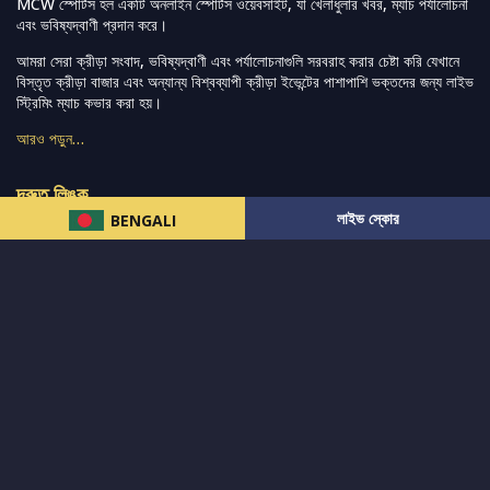
MCW স্পোর্টস হল একটি অনলাইন স্পোর্টস ওয়েবসাইট, যা খেলাধুলার খবর, ম্যাচ পর্যালোচনা
এবং ভবিষ্যদ্বাণী প্রদান করে।
আমরা সেরা ক্রীড়া সংবাদ, ভবিষ্যদ্বাণী এবং পর্যালোচনাগুলি সরবরাহ করার চেষ্টা করি যেখানে
বিস্তৃত ক্রীড়া বাজার এবং অন্যান্য বিশ্বব্যাপী ক্রীড়া ইভেন্টের পাশাপাশি ভক্তদের জন্য লাইভ
স্ট্রিমিং ম্যাচ কভার করা হয়।
আরও পড়ুন…
দ্রুত লিঙ্ক
লাইভ স্কোর
BENGALI
নিউজ
টুইটার-রিঅ্যাকশন
लলাইভ স্কোর
ভারত-বনাম-অস্ট্রেলিয়া
ফ্যান্টাসি-টিপ্স
আমাদের সম্পর্কে
আইপিএল
স্ট্যাট
মহিলাদের-টি২০-বিশ্বকাপ
এনালাইসিস
সাপোর্ট
আমাদের নিউজলেটার এ সাবস্ক্রাইব করুন।
এখনই সাবস্ক্রাইব করুন