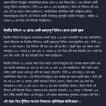
প্ৰথম ইনিংসে ইংল্যান্ড অস্ট্রেলিয়ার রানের থেকে ২৬ রান পিছনে ছিল। বেন স্টোকস একটি
লড়াকু ইনিংস খেলেছিলেন। তিনি ১০৮ বলে ৮০ রান করেছিলেন। তিনি এই ইনিংসে ৬টি চার
এবং ৫টি ছয় মারতে সক্ষম হয়েছিলেন। অস্ট্রেলিয়ার অধিনায়ক প্যাট কামিন্সের দুর্দান্ত
পারফরম্যান্সের কারণেই এই ইনিংসে ব্যাটিং বিপর্যয়ের মুখোমুখি হয়েছিল ইংল্যান্ড। কামিন্স ১৮
ওভারে ৯১ রান দিয়ে ৬টি উইকেট নিয়েছিলেন।
দ্বিতীয় ইনিংসে ৭৫ রানের একটি গুরুত্বপূর্ণ ইনিংস খেলেন হ্যারি ব্রুক
দ্বিতীয় ইনিংসে ইংল্যান্ডের বোলারদের দাপটে মাত্র ২২৪ রানে অলআউট হয়ে যায় অস্ট্রেলিয়া।
প্ৰথম ইনিংসের পর দ্বিতীয় ইনিংসেও একটি গুরুত্বপূর্ণ ইনিংস খেলেন ট্র্যাভিস হেড। তিনি ১১২
বলে ৭৭ রান করেন। তার ইনিংসে ৭টি চার এবং ৩টি ছয় ছিল। স্টুয়ার্ট ব্রড এবং ক্রিস ওকস
যথাক্রমে ১৪.১ ওভারে ৪৫ রান এবং ১৮ ওভারে ৬৮ রান দিয়ে ৩টি করে উইকেট নেন। মার্ক উড
এবং মইন আলি ২টি করে উইকেট নিতে সক্ষম হয়েছিলেন।
দ্বিতীয় ইনিংসে ২৫১ রানের লক্ষ্য তাড়া করতে নেমে ইংল্যান্ডের দুই ওপেনার জ্যাক ক্রলি এবং
বেন ডাকেট যথাক্রমে ৫৫ বলে ৪৪ রান এবং ৩১ বলে ২৩ রান করেছিলেন। মইন আলি ওয়ান
ডাউনে ব্যাট করতে নেমে খুব বেশি রান করতে পারেননি। তিনি ১৫ বলে মাত্র ৫ রান করে
প্যাভিলিয়নে ফিরে যান। এই ইনিংসে ইংল্যান্ডের হয়ে সর্বোচ্চ রান করেন হ্যারি ব্রুক। তিনি ৯টি
চার সহ ৯৩ বলে ৭৫ রানের একটি অসাধারণ ইনিংস খেলেন। ক্রিস ওকস এবং মার্ক উড
যথাক্রমে ৪৭ বলে ৩২ রান এবং ৮ বলে ১৬ রান করে অপরাজিত থাকেন। মিচেল স্টার্ক এই
ইনিংসে ৫টি উইকেট নিয়েও শেষমেশ দলকে জেতাতে পারেননি। ৫০ ওভারে ৭ উইকেটে ২৫৪
রানে পৌঁছে ম্যাচটি জিতে নেয় ইংল্যান্ড। এই ম্যাচে ম্যাচসেরার পুরস্কার পেয়েছেন মার্ক উড।
এই ম্যাচ নিয়ে টুইটারে অনেকে নিজেদের প্রতিক্রিয়া জানিয়েছেন –