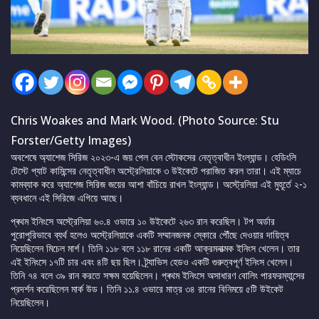
Chris Woakes and Mark Wood. (Photo Source: Stu
Forster/Getty Images)
অবশেষে অ্যাশেজ সিরিজ ২০২৩-এ জয় পেল বেন স্টোকসের নেতৃত্বাধীন ইংল্যান্ড। হেডিংলি
টেস্টে প্যাট কামিন্সের নেতৃত্বাধীন অস্ট্রেলিয়াকে ৩ উইকেটে পরাজিত করল তারা। এই ম্যাচে
কামব্যাক করে অ্যাশেজ সিরিজ জয়ের আশা বাঁচিয়ে রাখল ইংল্যান্ড। অস্ট্রেলিয়া এই মুহূর্তে ২-১
ব্যবধানে এই সিরিজে এগিয়ে আছে।
প্ৰথম ইনিংসে অস্ট্রেলিয়া ৬০.৪ ওভারে ১০ উইকেটে ২৬৩ রান করেছিল। টপ অর্ডার
পুরোপুরিভাবে ব্যর্থ হলেও অস্ট্রেলিয়াকে একটি সম্মানজনক স্কোরে পৌঁছে দেওয়ার দায়িত্ব
নিয়েছিলেন মিচেল মার্শ। তিনি ১১৮ বলে ১১৮ রানের একটি আক্রমনাত্মক ইনিংস খেলেন। তার
এই ইনিংসে ১৭টি চার এবং ৪টি ছয় ছিল। ট্র্যাভিস হেডও একটি গুরুত্বপূর্ণ ইনিংস খেলেন।
তিনি ৭৪ বলে ৩৯ রান করতে সক্ষম হয়েছিলেন। প্ৰথম ইনিংসে অসাধারণ বোলিং পারফরম্যান্সের
প্রদর্শন করেছিলেন মার্ক উড। তিনি ১১.৪ ওভারে মাত্র ৩৪ রানের বিনিময়ে ৫টি উইকেট
নিয়েছিলেন।