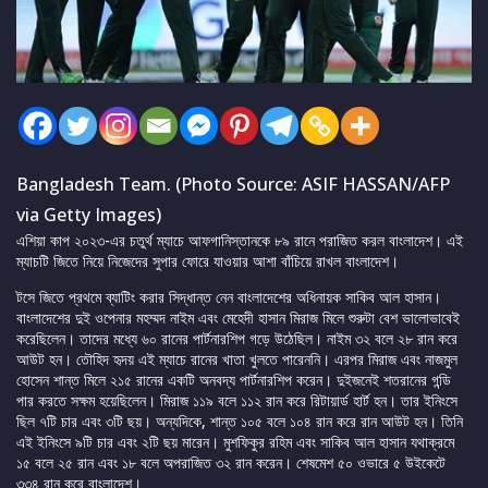
Bangladesh Team. (Photo Source: ASIF HASSAN/AFP
via Getty Images)
এশিয়া কাপ ২০২৩-এর চতুর্থ ম্যাচে আফগানিস্তানকে ৮৯ রানে পরাজিত করল বাংলাদেশ। এই
ম্যাচটি জিতে নিয়ে নিজেদের সুপার ফোরে যাওয়ার আশা বাঁচিয়ে রাখল বাংলাদেশ।
টসে জিতে প্রথমে ব্যাটিং করার সিদ্ধান্ত নেন বাংলাদেশের অধিনায়ক সাকিব আল হাসান।
বাংলাদেশের দুই ওপেনার মহম্মদ নাইম এবং মেহেদী হাসান মিরাজ মিলে শুরুটা বেশ ভালোভাবেই
করেছিলেন। তাদের মধ্যে ৬০ রানের পার্টনারশিপ গড়ে উঠেছিল। নাইম ৩২ বলে ২৮ রান করে
আউট হন। তৌহিদ হৃদয় এই ম্যাচে রানের খাতা খুলতে পারেননি। এরপর মিরাজ এবং নাজমুল
হোসেন শান্ত মিলে ২১৫ রানের একটি অনবদ্য পার্টনারশিপ করেন। দুইজনেই শতরানের গন্ডি
পার করতে সক্ষম হয়েছিলেন। মিরাজ ১১৯ বলে ১১২ রান করে রিটায়ার্ড হার্ট হন। তার ইনিংসে
ছিল ৭টি চার এবং ৩টি ছয়। অন্যদিকে, শান্ত ১০৫ বলে ১০৪ রান করে রান আউট হন। তিনি
এই ইনিংসে ৯টি চার এবং ২টি ছয় মারেন। মুশফিকুর রহিম এবং সাকিব আল হাসান যথাক্রমে
১৫ বলে ২৫ রান এবং ১৮ বলে অপরাজিত ৩২ রান করেন। শেষমেশ ৫০ ওভারে ৫ উইকেটে
৩৩৪ রান করে বাংলাদেশ।