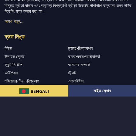
বিস্তৃত ক্রীড়া বাজার এবং অন্যান্য বিশ্বব্যাপী ক্রীড়া ইভেন্টের পাশাপাশি ভক্তদের জন্য লাইভ
স্ট্রিমিং ম্যাচ কভার করা হয়।
আরও পড়ুন…
দ্রুত লিঙ্ক
নিউজ
টুইটার-রিঅ্যাকশন
लলাইভ স্কোর
ভারত-বনাম-অস্ট্রেলিয়া
ফ্যান্টাসি-টিপ্স
আমাদের সম্পর্কে
আইপিএল
স্ট্যাট
মহিলাদের-টি২০-বিশ্বকাপ
এনালাইসিস
সাপোর্ট
লাইভ স্কোর
BENGALI
আমাদের নিউজলেটার এ সাবস্ক্রাইব করুন।
এখনই সাবস্ক্রাইব করুন