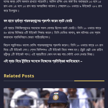
দলের জন্য বেশি অবদান রাখতে পারেননি। আদিল রশিদ এবং মার্ক উড যথাক্রমে ১৩ বলে ১৫
রান এবং ১৪ বলে ১৩ রান করে অপরাজিত থাকেন। শেষমেশ ৫০ ওভারে ৯ উইকেটে ২৮২ রান
করে ইংল্যান্ড।
বল হাতে দুর্দান্ত পারফরম্যান্সের প্রদর্শন করেন ম্যাট হেনরি
এই ম্যাচে নিউজিল্যান্ডের সবথেকে সফল বোলার ছিলেন ম্যাট হেনরি। তিনি ১০ ওভারে মাত্র
৪৮ রানের বিনিময়ে ৩টি উইকেট শিকার করেন। তিনি ডেভিড মালান, জস বাটলার এবং স্যাম
কারানকে প্যাভিলিয়নে ফেরত পাঠিয়েছিলেন।
মিচেল স্যান্টনারও ভালো বোলিং পারফরম্যান্সের প্রদর্শন করেন। তিনি ১০ ওভারে মাত্র ৩৭ রান
দিয়ে ২টি উইকেট নেন। গ্লেন ফিলিপসও ২টি উইকেট নিতে সক্ষম হন। ট্রেন্ট বোল্ট এবং রাচিন
রবীন্দ্র ১টি উইকেট পান। এই ম্যাচটিতে কোন দল জয় পায় সেটাই এখন দেখার বিষয়।
এই ম্যাচ নিয়ে টুইটারে অনেকে নিজেদের প্রতিক্রিয়া জানিয়েছেন –
Related Posts