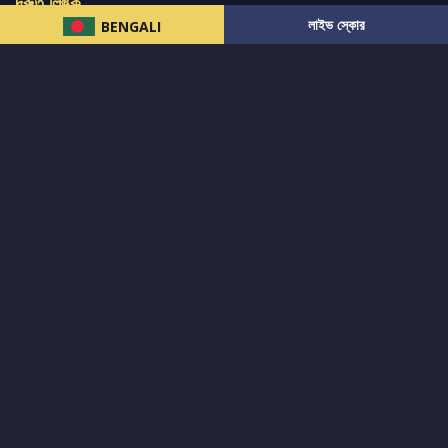
দ্রুত লিঙ্ক
লাইভ স্কোর
BENGALI
নিউজ
টুইটার-রিঅ্যাকশন
लলাইভ স্কোর
ভারত-বনাম-অস্ট্রেলিয়া
ফ্যান্টাসি-টিপ্স
আমাদের সম্পর্কে
আইপিএল
স্ট্যাট
মহিলাদের-টি২০-বিশ্বকাপ
এনালাইসিস
সাপোর্ট
আমাদের নিউজলেটার এ সাবস্ক্রাইব করুন।
এখনই সাবস্ক্রাইব করুন
আমাদের অনুসরণ করুন এবং সর্বশেষ আপডেট পান