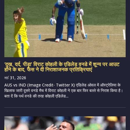
‘दुख, दर्द, पीड़ा’ विराट कोहली के एडिलेड वनडे में शून्य पर आउट
होने के बाद, फैंस ने दी निराशाजनक प्रतिक्रियाएं
মার্চ 31, 2026
AUS vs IND (Image Credit- Twitter X) एडिलेड ओवल में ऑस्ट्रेलिया के
खिलाफ जारी दूसरे वनडे मैच में विराट कोहली ने एक बार फिर बल्ले से निराश किया है।
बता दें कि पर्थ वनडे की तरह कोहली एडिलेड...