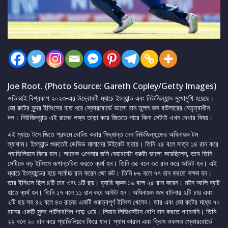
Joe Root. (Photo Source: Gareth Copley/Getty Images)
ওডিআই বিশ্বকাপ ২০২৩-এর উদ্বোধনী ম্যাচে ইংল্যান্ড এবং নিউজিল্যান্ড মুখোমুখি হয়েছে।
জো রুটের সুন্দর ইনিংসের হাত ধরে স্কোরবোর্ডে ভালো রান তুলল জস বাটলারের নেতৃত্বাধীন
দল। নিউজিল্যান্ড এই রানের লক্ষ্য তাড়া করে জিততে পারে কিনা সেটাই এখন দেখার বিষয়।
এই ম্যাচে টসে জিতে প্রথমে বোলিং করার সিদ্ধান্ত নেন নিউজিল্যান্ডের অধিনায়ক টম
ল্যাথাম। ইংল্যান্ড শুরুতেই ডেভিড মালানের উইকেট হারায়। তিনি ২৪ বলে মাত্র ১৪ রান করে
প্যাভিলিয়নে ফিরে যান। আরেক ওপেনার জনি বেয়ারস্টো শুরুটা ভালো করেছিলেন, তবে তিনি
সেটিকে বড় ইনিংসে রূপান্তরিত করতে ব্যর্থ হন। তিনি ৩৫ বলে ৩৩ রান করে আউট হন। এই
ম্যাচে ইংল্যান্ডের হয়ে সর্বোচ্চ রান করেন জো রুট। তিনি ৮৬ বলে ৭৭ রান করতে সক্ষম হন।
তার ইনিংসে ছিল ৪টি চার এবং ১টি ছয়। হ্যারি ব্রুক ১৬ বলে ২৫ রান করেন। মইন আলি ব্যাট
হাতে ব্যৰ্থ হন। তিনি ১৭ বলে ১১ রান করে আউট হন। অধিনায়ক জস বাটলার ২টি চার এবং
২টি ছয় সহ ৪২ বলে ৪৩ রানের একটি গুরুত্বপূর্ণ ইনিংস খেলেন। তার এবং জো রুটের মধ্যে ৭০
রানের একটি সুন্দর পার্টনারশিপ গড়ে ওঠে। লিয়াম লিভিংস্টোন বেশি রান করতে পারেননি। তিনি
২২ বলে ২০ রান করে প্যাভিলিয়নে ফিরে যান। স্যাম কারান এবং ক্রিস ওকসও স্কোরবোর্ডে