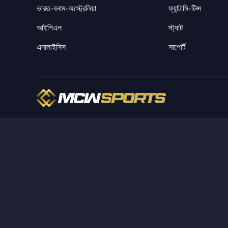
ভারত-বনাম-অস্ট্রেলিয়া
ফ্যান্টাসি-টিপ্স
আইপিএল
স্ট্যাট
এনালাইসিস
সাপোর্ট