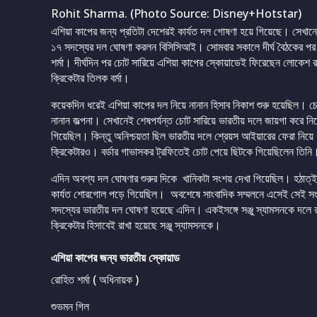
Rohit Sharma. (Photo Source: Disney+Hotstar)
এশিয়া কাপের জন্য প্রতিটা দেশেরই কার্যত দল গোষণা হয়ে গিয়েছে। সেখান
১৭ সদস্যের দল ঘোষণা করলন বিসিসিআই। সোমবার সকালে দীর্ঘ বৈঠকের প
শর্মা। দীর্ঘদিন পর চোট সারিয়ে এশিয়া কাপের স্কোয়াডেই ফিরেছেন লোকেশ
ক্রিকেটার তিলক বর্মা।
কয়েকদিন ধরেই এশিয়া কাপের দল নিয়ে নানান হিসাব নিকাশ শুরু হয়েছিল। চো
নানান জল্পনা। সেখানেই শেষপর্যন্ত চোট সারিয়ে ভারতীয় দলে জায়গা করে 
গিয়েছিল। কিন্তু অনিশ্চয়তা ছিল ভারতীয় দলে শ্রেয়স আইয়ারের ফেরা নি
ক্রিকেটারও। বর্ডার গাভাসকর ট্রফিতেই চোট পেয়ে ছিটকে গিয়েছিলেন তিনি
এদিন অবশ্য দল ঘোষণার শুরুর দিকে খানিকটা সংশয় দেখা গিয়েছিল। হঠাত
কার্যত শোরগোল পড়ে গিয়েছিল। অবশেষে সাংবাদিক সম্মলনে এসেই সেই স
সদস্যের ভারতীয় দল ঘোষণা হয়েছে এদিন। একইসঙ্গে সঞ্জু স্যামসনকে দলে 
ক্রিকেটার হিসাবেই রাখা হয়েছে সঞ্জু স্যামসনকে।
এশিয়া কাপের জন্য ভারতীয় স্কোয়াড
রোহিত শর্মা ( অধিনায়ক )
শুভমন গিল