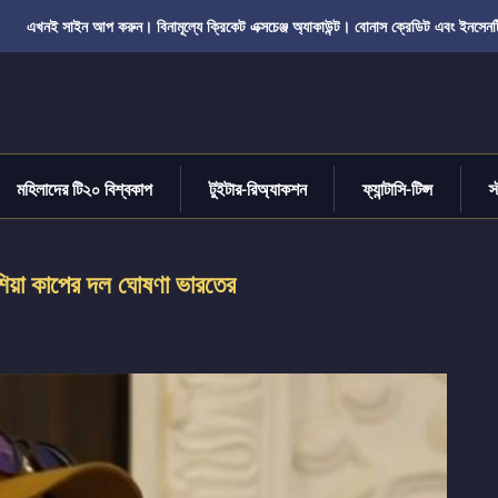
এখনই সাইন আপ করুন। বিনামূল্যে ক্রিকেট এক্সচেঞ্জ অ্যাকাউন্ট। বোনাস ক্রেডিট এবং ইনসেনট
মহিলাদের টি২০ বিশ্বকাপ
টুইটার-রিঅ্যাকশন
ফ্যান্টাসি-টিপ্স
স
িয়া কাপের দল ঘোষণা ভারতের