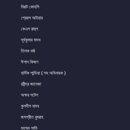
বিরাট কোহলি
শ্রেয়স আইয়ার
কেএল রাহুল
সূর্যকুমার যাদব
তিলক বর্মা
ঈশান কিষাণ
হার্দিক পান্ডিয়া ( সহ অধিনায়ক )
রবীন্দ্র জাদেজা
অক্ষর পটেল
কুলদীপ যাদব
জসপ্রীত বুমরাহ
মহম্মদ সামি