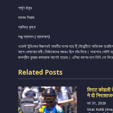
শার্দূল ঠাকুর
মহম্মদ সিরাজ
প্রসিদ্ধ কৃষ্ণা
সঞ্জু স্যামসন ( ব্যাকআপ)
ওয়েস্ট ইন্ডিজের বিরুদ্ধেই ভারতীয় দলের হয়ে টি্ টোয়েন্টিতে অভিষেক হয়েছিল
কাপে খেলানোর দাবী।নির্বাতকদের নজরও ছিল তাঁর দিকে। অবশেষে সেটাই হয়
জসপ্রীত বুমরার কামব্যাক আগেই হয়েছে। এশিয়া কাপের দলে তিনি তো ফিরেছ
Related Posts
विराट कोहली क
ने दी निराशाज
মার্চ 31, 2026
Virat Kohli (Imag