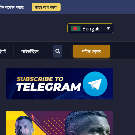
িভ অপেক্ষা করছে!
সাইন আপ করুন!
Bengali
্ট্যাট
লাইভস্ট্রিম
লাইভ স্কোর