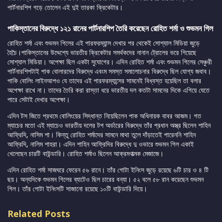
পার্টনারশিপ গড়ে তোলেন এই দুই তারকা ক্রিকেটার।
পাকিস্তানের বিরুদ্ধে ১২১ রানের পার্টনারশিপ তৈরি করেছেন রোহিত শর্মা ও শুভমন গিল
রোহিত শর্মা এবং শুভমন গিলের এই পারফরম্যান্স দেখার পর থেকেই সোশ্যাল মিডিয়া জুড়ে
হৈচৈ।পাকিস্তানের উদ্দেশ্যে ভারতীয় ক্রিকেটার সমর্থকদের নানান ট্রোলের ভরে গিয়েছে
সোশ্যাল মিডিয়া। অপেক্ষা ছিল একটা সুযোগের। এদিন রোহিত শর্মা এবং শুভমন গিলের সেঞ্চুরী
পার্টনারশিপটাই পাক বোলারদের বিরুদ্ধে এবংম সমস্ত সমালোচনার বিরুদ্ধে ছিল যোগ্য জবাব।
পাকি বোলিং লাইনআপও যে তাদের এই পারফরম্যান্সের সামনেই বিধ্বস্ত হয়েছিল তা বলার
অপেক্ষা রাখে না। তাদের তৈরি করা রাস্তা ধরে ভারতীয় দল কতটা সামনের দিকে এগিয়ে যেতে
পারে সেটাই দেখার অপেক্ষা।
এদিন টস জিতে প্রথমে বোলিংয়ের সিদ্ধান্ত নিয়েছিলেন পাক অধিনায়ক বাবর আজম। গত
ম্যাচের মতো এই ম্যাচেও ভারতীয় দলের টপ অর্ডারের বিরুদ্ধে তাঁর প্রধান অস্ত্র ছিলেন শাহিন
আফ্রিদি, নাসিম শা। কিন্তু রোহিত শর্মাদের সামনে মাথা তুলে দাঁড়াতেই পারেননি শাহিন
আফ্রিদি, নালিম শাহরা। এদিন শাহিন আফ্রিদির বিরুদ্ধে দু ওভারে শুভমন গিল একাই
খেলেছেন চারটি বাউন্ডারি। রোহিত শর্মাও ছিলেন আক্রমণাত্মক মেজাজে।
এদিন রোহিত শর্মা সাজঘরে ফেরেন ৫৬ রানে। তাঁর গোটা ইনিংস জুড়ে রয়েছে ৬টি চার ও ৪ টি
ছয়। অন্যদিকে শুভমন গিলের ব্যাটেও ছিল চারের বন্যা। ৫২ বলে ৫৮ রান করেছেন শুভমন
গিল। তাঁর গোটা ইনিংসটি সাজানো রয়েছে ১০টি বাউন্ডারি দিয়ে।
Related Posts