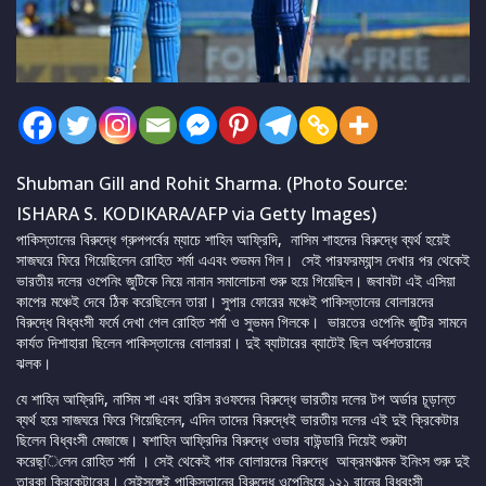
Shubman Gill and Rohit Sharma. (Photo Source:
ISHARA S. KODIKARA/AFP via Getty Images)
পাকিস্তানের বিরুদ্ধে গ্রুপপর্বের ম্যাচে শাহিন আফ্রিদি, নাসিম শাহদের বিরুদ্ধে ব্যর্থ হয়েই
সাজঘরে ফিরে গিয়েছিলেন রোহিত শর্মা এএবং শুভমন গিল। সেই পারফরম্যান্স দেখার পর থেকেই
ভারতীয় দলের ওপেনিং জুটিকে নিয়ে নানান সমালোচনা শুরু হয়ে গিয়েছিল। জবাবটা এই এসিয়া
কাপের মঞ্চেই দেবে ঠিক করেছিলেন তারা। সুপার ফোরের মঞ্চেই পাকিস্তানের বোলারদের
বিরুদ্ধে বিধ্বংসী ফর্মে দেখা গেল রোহিত শর্মা ও সুভমন গিলকে। ভারতের ওপেনিং জুটির সামনে
কার্যত দিশাহারা ছিলেন পাকিস্তানের বোলাররা। দুই ব্যাটারের ব্যাটেই ছিল অর্ধশতরানের
ঝলক।
যে শাহিন আফ্রিদি, নাসিম শা এবং হারিস রওফদের বিরুদ্ধে ভারতীয় দলের টপ অর্ডার চূড়ান্ত
ব্যর্থ হয়ে সাজঘরে ফিরে গিয়েছিলেন, এদিন তাদের বিরুদ্ধেই ভারতীয় দলের এই দুই ক্রিকেটার
ছিলেন বিধ্বংসী মেজাজে। ষশাহিন আফ্রিদির বিরুদ্ধে ওভার বাউন্ডারি দিয়েই শুরুটা
করেছ্িলেন রোহিত শর্মা । সেই থেকেই পাক বোলারদের বিরুদ্ধে আক্রমণাত্মক ইনিংস শুরু দুই
তারকা ক্রিকেটারের। সেইসঙ্গেই পাকিস্তানের বিরুদ্ধে ওপেনিংয়ে ১২১ রানের বিধ্বংসী