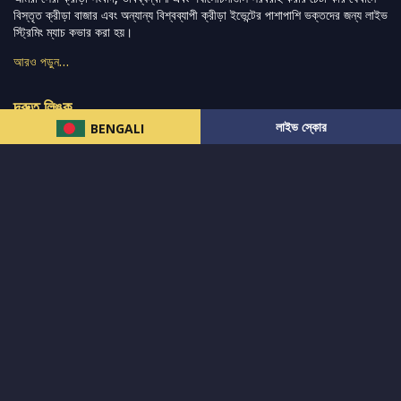
বিস্তৃত ক্রীড়া বাজার এবং অন্যান্য বিশ্বব্যাপী ক্রীড়া ইভেন্টের পাশাপাশি ভক্তদের জন্য লাইভ
স্ট্রিমিং ম্যাচ কভার করা হয়।
আরও পড়ুন…
দ্রুত লিঙ্ক
লাইভ স্কোর
BENGALI
নিউজ
টুইটার-রিঅ্যাকশন
लলাইভ স্কোর
ভারত-বনাম-অস্ট্রেলিয়া
ফ্যান্টাসি-টিপ্স
আমাদের সম্পর্কে
আইপিএল
স্ট্যাট
মহিলাদের-টি২০-বিশ্বকাপ
এনালাইসিস
সাপোর্ট
আমাদের নিউজলেটার এ সাবস্ক্রাইব করুন।
এখনই সাবস্ক্রাইব করুন