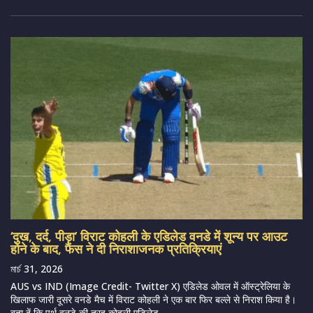
‘दुख, दर्द, पीड़ा’ विराट कोहली के एडिलेड वनडे में शून्य पर आउट
होने के बाद, फैंस ने दी निराशाजनक प्रतिक्रियाएं
মার্চ 31, 2026
AUS vs IND (Image Credit- Twitter X) एडिलेड ओवल में ऑस्ट्रेलिया के
खिलाफ जारी दूसरे वनडे मैच में विराट कोहली ने एक बार फिर बल्ले से निराश किया है।
बता दें कि पर्थ वनडे की तरह कोहली एडिलेड...