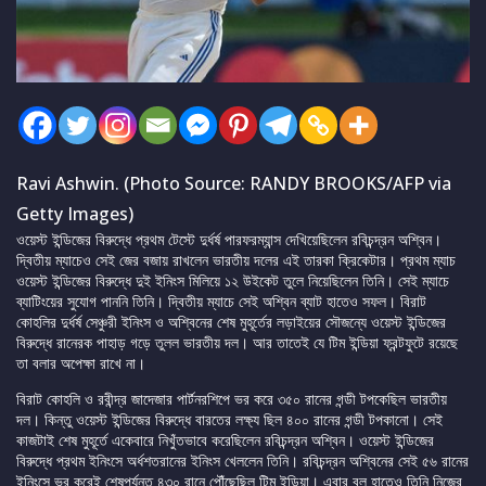
Ravi Ashwin. (Photo Source: RANDY BROOKS/AFP via
Getty Images)
ওয়েস্ট ইন্ডিজের বিরুদ্ধে প্রথম টেস্টে দুর্ধর্ষ পারফরম্যান্স দেখিয়েছিলেন রবিচন্দ্রন অশ্বিন।
দ্বিতীয় ম্যাচেও সেই জের বজায় রাখলেন ভারতীয় দলের এই তারকা ক্রিকেটার। প্রথম ম্যাচ
ওয়েস্ট ইন্ডিজের বিরুদ্ধে দুই ইনিংস মিলিয়ে ১২ উইকেট তুলে নিয়েছিলেন তিনি। সেই ম্যাচে
ব্যাটিংয়ের সুযোগ পাননি তিনি। দ্বিতীয় ম্যাচে সেই অশ্বিন ব্যাট হাতেও সফল। বিরাট
কোহলির দুর্ধর্ষ সেঞ্চুরী ইনিংস ও অশ্বিনের শেষ মুহূর্তের লড়াইয়ের সৌজন্যে ওয়েস্ট ইন্ডিজের
বিরুদ্ধে রানেরক পাহাড় গড়ে তুলল ভারতীয় দল। আর তাতেই যে টিম ইন্ডিয়া ফ্রন্টফুটে রয়েছে
তা বলার অপেক্ষা রাখে না।
বিরাট কোহলি ও রবীন্দ্র জাদেজার পার্টনরশিপে ভর করে ৩৫০ রানের গন্ডী টপকেছিল ভারতীয়
দল। কিন্তু ওয়েস্ট ইন্ডিজের বিরুদ্ধে বারতের লক্ষ্য ছিল ৪০০ রানের গন্ডী টপকানো। সেই
কাজটাই শেষ মুহূর্তে একেবারে নিখুঁতভাবে করেছিলেন রবিচন্দ্রন অশ্বিন। ওয়েস্ট ইন্ডিজের
বিরুদ্ধে প্রথম ইনিংসে অর্ধশতরানের ইনিংস খেললেন তিনি। রবিচন্দ্রন অশ্বিনের সেই ৫৬ রানের
ইনিংসে ভর করেই শেষপর্যন্ত ৪৩০ রানে পৌঁছেছিল টিম ইন্ডিয়া। এবার বল হাতেও তিনি নিজের