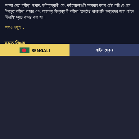
আমরা সেরা ক্রীড়া সংবাদ, ভবিষ্যদ্বাণী এবং পর্যালোচনাগুলি সরবরাহ করার চেষ্টা করি যেখানে
বিস্তৃত ক্রীড়া বাজার এবং অন্যান্য বিশ্বব্যাপী ক্রীড়া ইভেন্টের পাশাপাশি ভক্তদের জন্য লাইভ
স্ট্রিমিং ম্যাচ কভার করা হয়।
আরও পড়ুন…
দ্রুত লিঙ্ক
লাইভ স্কোর
BENGALI
নিউজ
টুইটার-রিঅ্যাকশন
लলাইভ স্কোর
ভারত-বনাম-অস্ট্রেলিয়া
ফ্যান্টাসি-টিপ্স
আমাদের সম্পর্কে
আইপিএল
স্ট্যাট
মহিলাদের-টি২০-বিশ্বকাপ
এনালাইসিস
সাপোর্ট
আমাদের নিউজলেটার এ সাবস্ক্রাইব করুন।
এখনই সাবস্ক্রাইব করুন