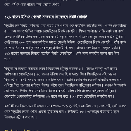
সেরা পর্ম দেখাতে পারেন কিনা সেটাই দেখার।
১২১ রানের ইনিংস খেলেই সাজঘরে ফিরেছেন বিরাট কোহলি
দ্বিতীয় দিন বিরাট কোহলির হাত ধরেই রান এগনো শুরু করেছিল ভারতীয় দল। এদিন কেরিয়ারের
৫০০ তম আন্তর্জাতিক ম্যাচে নেমেছিলেন বিরাট কোহলি। মিডল অর্ডারের বাকি ব্যাটাররা ব্যর্থ
হলেও বিরাট কোহলির দক্ষ হাতে ভর করেই বড় রানেপর পথে এগোতে সুরু করেছিল টিম ইন্ডিয়া।
কেরিয়ারের ৫০০ তম আন্তর্জাতিক ম্যাচে সেঞ্চুরী ইনিংস খেলেছিলেন বিরাট কোহলি। তাঁর ব্যাট
থেকে এদিন সকলে দ্বিশতরানের প্রত্যাশাতেই ছিলেন। যদিও শেষপর্যন্ত তা সম্ভব হয়নি।
১২১ রানেই সাজঘরে ফিরতে হয়েছিল বিরাট কোহলিকে। সেই সময় ভারতীয় দলের রান ছিল
৩৪১।
কিছুক্ষণের মধ্যেই সাজঘরে ফিরে গিয়ছিলেন রবীন্দ্র জাদেজাও। তিনিও অবশ্য এই ম্যাচে
অর্ধশতরান পেয়েছিলেন। ৬১ রানের ইনিংস খেলেই সাজঘরে ফিরে গিয়েছিলেন এই তারকা
ক্রিকেটার। সেই সময় ভারতের রান ছিল ৩৬১। তিনি ফেরার পর থেকেই ভারতীয় দলের রান
এগিয়ে নিয়ে য়াওয়ার দায়িত্ব নিজের কাঁধে তুলে নিয়েছিলেন রবিচন্দ্রন অশ্বিন। কখনও উনাদকাট
তো কখনও ঈশান কিষাণদের নিয়ে নিজের কাজটা চালিয়ে গিয়েছিলেন রবিচন্দ্রন অশ্বিন।
সেখানেই শেষপপর্যন্ত অশ্বিনের ৫৬ রানে ভর করে ৪৩০ রানে পৌঁছেছিল ভারতীয় দল।
ক্যারিবিয়ান ব্রিগেডের বিরুদ্ধে রানের পাহাড় গড়ে তুলেছিল ভারতীয় দল। সেখানেই ব্যাট করতে
নেমে দ্বিতীয় দিনের শেষে ওয়েস্ট ইন্ডিজের রান ১ উইকেটে ৮৬। একমাত্র উইকেটটি তুলে
নিয়েছেন রবীন্দ্র জাদেজা।