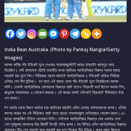
India Beat Australia. (Photo by Pankaj Nangia/Getty
Images)
মহম্মদ সামির পাঁচ উইকেট তুলে নেওয়ার পারফরম্যান্সটাই জয়ের রাস্তাটা প্রস্তুত করে
দিয়েছিল। সেই রাস্তাতে হেঁটেই ভারতীয় দলের ব্যাটারর অস্ট্রেলিয়ার বিরুদ্ধ প্রথম ম্যাচে
সহজেই জয় তুলে নিল। সিরিজের প্রথম ম্যাচেই অস্ট্রেলিয়াকে ৫ উইকেটে হারিয়ে সিরিজে
এগিয়ে গেল টিম ইন্ডিয়া। বল হাতে এই ম্যাচে যেমন পাঁচ উইকেট তুলে নিয়েছিলেন মহম্মদ
সামি। তেমনই অস্ট্রেলিয়ার বোলারদের বিরুদ্ধে ব্যাট হাতেও বিধ্বংসী ফর্মে ছিলেন শুভমন গিল,
রুতুরাজ গায়কোয়াড় ও লোকেশ রাহুলরা। এই জয়ের সঙ্গেই ওডিআই ক্রিকেটে শীর্ষস্থানে উঠে
এল ভারত।
টপ অর্ডার থেকে মিডল অর্ডারে চার ব্যাটারের ব্যাটেই এদিন এসেছে অর্ধশতরানের ঝলক। এশিয়া
কাপের মঞ্চের পর এই সিরিজেও ব্যাট হাতে দুরন্ত পারফরম্যান্স দেখিয়েছেন লোকেশ রাহুল। ৫৮
রানের অপরাজিত ইনিংস খেলেছেন তিনি। সেইসঙ্গে অস্ট্রেলিয়ার বিরুদ্ধে ফের একবার দেখা
গেল সূর্যকুমার যাদববের থ্রি সিক্সটি ডিগ্রী শটের ঝলক। সব মিলিয়ে এদিন অস্ট্রেলিয়ার বিরুদ্ধে
অসাধারণ টিম গেন প্রদর্শন করে সহজেই জয় তুলে নিয়েছে টিম ইন্ডিয়া। পরের ম্যাচ জিততে