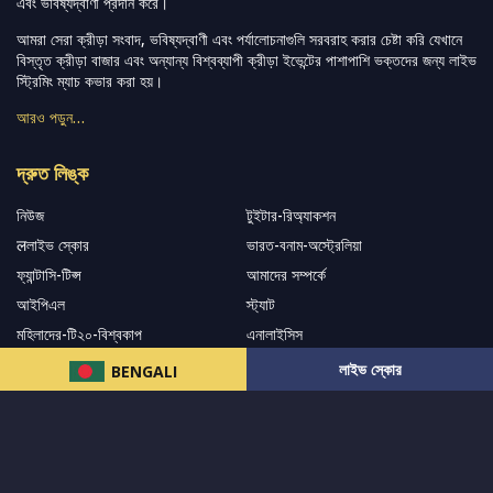
এবং ভবিষ্যদ্বাণী প্রদান করে।
আমরা সেরা ক্রীড়া সংবাদ, ভবিষ্যদ্বাণী এবং পর্যালোচনাগুলি সরবরাহ করার চেষ্টা করি যেখানে
বিস্তৃত ক্রীড়া বাজার এবং অন্যান্য বিশ্বব্যাপী ক্রীড়া ইভেন্টের পাশাপাশি ভক্তদের জন্য লাইভ
স্ট্রিমিং ম্যাচ কভার করা হয়।
আরও পড়ুন…
দ্রুত লিঙ্ক
নিউজ
টুইটার-রিঅ্যাকশন
लলাইভ স্কোর
ভারত-বনাম-অস্ট্রেলিয়া
ফ্যান্টাসি-টিপ্স
আমাদের সম্পর্কে
আইপিএল
স্ট্যাট
মহিলাদের-টি২০-বিশ্বকাপ
এনালাইসিস
সাপোর্ট
লাইভ স্কোর
BENGALI
আমাদের নিউজলেটার এ সাবস্ক্রাইব করুন।
এখনই সাবস্ক্রাইব করুন