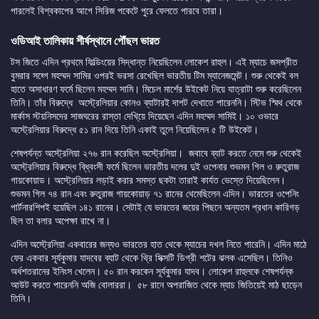
পারলেই বিশ্বকাপের আগে সিরিজ পকেটে পুরে ফেলতে পারবে তারা।
ওডিআই তালিকায় শীর্ষস্থানে পৌঁছল ভারত
টস জিতে এদিন প্রথমে ফিল্ডিংয়ের সিদ্ধান্ত নিয়েছিলেন লোকেশ রাহুল। এই ম্যাচে জসপ্রীত
বুমরার সহ্গে মহম্মদ সামির ওপরই ভরসা রেখেছিল ভারতীয় টিম ম্যানেজমেন্ট। শুরু থেকেই বল
হাতে অসাধারণ ফর্মে ছিলেন মহম্মদ সামি। মিচেল মার্শের উইকেট নিয়ে যাত্রাটা শুরু করেছিলেন
তিনি। তাঁর বিরুদ্ধে অস্ট্রেলিয়ার কোনও ব্যাটারই দাপট দেখাতে পারেননি। স্টিভ স্মিথ থেকে
মার্কাস স্টয়নিসদের সাজঘরের রাস্তা দেখি্য়ে দিয়েছেন এদিন মহম্মদ সামিই। ১০ ওভারে
অস্ট্রেলিয়ার বিরুদ্ধে ৫১ রান দিয়ে তিনি একাই তুলে নিয়েছিলেন ৫ টি উইকেট।
শেষপর্যন্ত অস্ট্রেলিয়া ২৭৬ রান করেছিল অস্ট্রেলিয়া। জবাবে ব্যাট করতে নেমে শুরু থেকেই
অস্ট্রেলিয়ার বিরুদ্ধে বি্ধ্বংসী ফর্মে ছিলেন ভারতীয় দলের দুই ওপেনার শুভমন গিল ও রুতুরাজ
গায়কোয়াড। অস্ট্রেলিয়ার লড়াই করার সমস্ত ছকটা তারাই কার্যত ভেস্তে দিয়েছিলেন।
শুভমন গিল ৭৪ রান এবং রুতুরাজ গায়কোয়াড় ৭১ রানের থেমেছিলেন এদিন। ভারতের ওপেনিং
পার্টনারশিপই হয়েছিল ১৪১ রানের। সেটাই যে ভারতের জয়ের পিছনে অন্যতম প্রধান কারিগড়
ছিল তা বলার অপেক্ষা রাখে না।
এদিন অস্ট্রেলিয়া একবারের জন্যও ভারতের হাত থেকে ম্যাচের দখল নিতে পারেনি। এদিন মাঠে
ফের একবার সূর্যকুমার যাদবের ব্যাট থেকে থ্রি সিক্সটি ডিগ্রী শটের ঝলক এসেছিল। তিনিও
অর্ধশতরানের ইনিংস খেলেন। ৫০ রান করকেন সূর্যকুমার যাদব। লোকেশ রাহুলকে শেষপর্যন্ক
আউট করতে পারেননি অজি বোলাররা। ৫৮ রানে অপরাজিত থেকে ম্যাচ জিতিয়েই মাঠ ছাড়েন
তিনি।