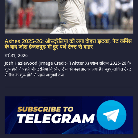
Ashes 2025-26: ऑस्ट्रेलिया को लगा दोहरा झटका, पैट कमिंस
के बाद जोश हेजलवुड भी हुए पर्थ टेस्ट से बाहर
মার্চ 31, 2026
Josh Hazlewood (Image Credit- Twitter X) एशेज सीरीज 2025-26 के
शुरू होने से पहले ऑस्ट्रेलिया क्रिकेट टीम को बड़ा झटका लगा है। बहुप्रतीक्षित टेस्ट
सीरीज के शुरू होने से पहले अनुभवी तेज...