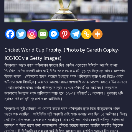
Cricket World Cup Trophy. (Photo by Gareth Copley-
ICC/ICC via Getty Images)
বিশ্বকাপে ভারত বনাম পাকিস্তান ম্যাচের দিন একদিন এগোনোর ইঙ্গিতটা আগেই পাওয়া
গিয়েছিল।যদিও সরকারীভাবে আইসিসির তরফ থেকে একটা চূড়ান্ত সিদ্ধান্ত জানার অপেক্ষায়
ছিলেন সকলে। সেইসঙ্গেই ইডেন গার্ডেন্সে ইংল্যান্ড বনাম পাকিস্তান ম্যাচ হওয়া নিয়েও একটা
জটিলতা দেখা গিয়েছিল। অবশেষে আহমেদাবাদের পাশাপাশি কলকাতাতেও ম্যাচের দিন বদলালো
। আহমেদাবাদে ভারত বনাম পাকিস্তান ম্যাচ ১৫-এর পরিবর্তে ১৪ অক্টোবর। অন্যদিকে
কলকাতায় ইংল্যান্ড বনাম পাকিস্তান ম্যাচ হবে ১২-এর পরিবর্তে ১১ নভেম্বর। বুধবারই ৯টি
ম্যাচের পরিবর্ত সূচী প্রকাশ করল আইসিসি।
বিশ্বকাপের সূচী ঘোষমার পর থেকেই ভারত বনাম পাকিস্তান ম্যাচ ঘিরে উত্তেজনার পারদ
চড়তে শুরু করেছিল। আইসিসির সূচী অনুযায়ী সেই ম্যাচ হওয়ার কথা ছিল ১৫ অক্টোবর। কিন্তু
সেই দিন থেকে গুজরাতে শুরু হবে নবরাত্রি। আর সেই কতা মাথায় রেখেই পর্যাপ্ত নিরাপত্তা
ব্যবস্থা না দিতে পারার কথা আহমেদাবাদ পুলিশের তরেফে জানানো হয়েছিল ভারতীয় ক্রিকেট
বোর্ডকে। বিসিসিআইয়ের তরফেও আইসিসিকে আবেদন করা হয়েছিল ম্যাচের দিন বদলের