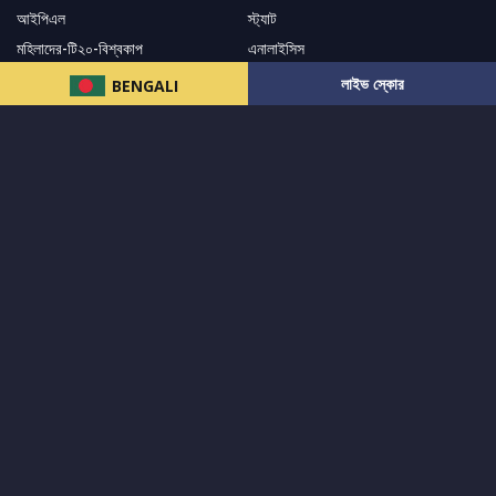
আইপিএল
স্ট্যাট
মহিলাদের-টি২০-বিশ্বকাপ
এনালাইসিস
সাপোর্ট
লাইভ স্কোর
BENGALI
আমাদের নিউজলেটার এ সাবস্ক্রাইব করুন।
এখনই সাবস্ক্রাইব করুন
আমাদের অনুসরণ করুন এবং সর্বশেষ আপডেট পান
© ২০২৪ সর্বস্বত্ব
MCW Sports Bangladesh
দ্বারা সংরক্ষিত