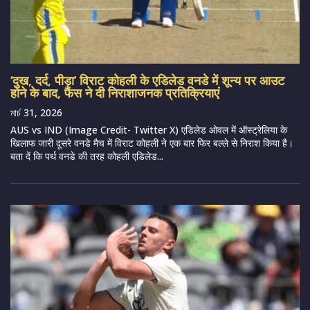
‘दुख, दर्द, पीड़ा’ विराट कोहली के एडिलेड वनडे में शून्य पर आउट
होने के बाद, फैंस ने दी निराशाजनक प्रतिक्रियाएं
মার্চ 31, 2026
AUS vs IND (Image Credit- Twitter X) एडिलेड ओवल में ऑस्ट्रेलिया के
खिलाफ जारी दूसरे वनडे मैच में विराट कोहली ने एक बार फिर बल्ले से निराश किया है।
बता दें कि पर्थ वनडे की तरह कोहली एडिलेड...