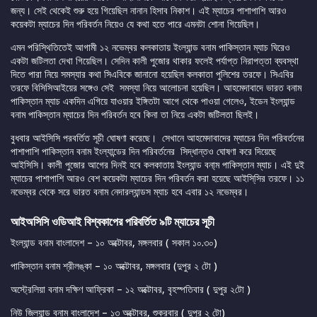
জন্য। সেই থেকেই শুরু হয়ে গিয়েছিল নানান হিসাব নিকাশ। এই ম্যাচের পাশাপাশি আরও
কয়েকটা ম্যাচের দিন পরিবর্তন নিয়েও যে কথা হতে পারে এমনটা শোনা গিয়েছিল।
এমন পরিস্থিতিতেই আগামী ১২ নভেম্বর কলকাতায় ইংল্যান্ড বনাম পাকিস্তান ম্যাচ ঘিরেও
একটা জটিলতা দেখা গিয়েছিল। সেদিন কালী পুজোর থাকার ফলেই পর্যাপ্ত নিরাপত্তা ব্যবস্থা
দিতে পারা নিয়ে সমস্যার কথা সিএবিকে জানানো হয়েছিল কলকাতা পুলিশের তরফে। সিএবির
তরফে বিসিসিআইয়ের সঙ্গেও সেই সমস্যা নিয়ে আলোচনা হয়েছিল। আহমেদাবাদে ভারত বনাম
পাকিস্তান ম্যাচ একদিন এগিয়ে যাওয়ার ইঙ্গিতটা আগে থেকে পাওয়া গেলেও, ইডেন ইংল্যান্ড
বনাম পাকিস্তান ম্যাচের দিন পরিবর্তন হবে কিনা তা নিয়ে একটা জটিলতা ছিলই।
বুধবার আইসিসি পরবর্তিত সূচী ঘোষণা করেছে। সেখানে আহমেদাবাদের ম্যাচের দিন পরিবর্তনের
পাশাপাশি পাকিস্তান বনাম ইংল্যান্ডের দিন পরিবর্তনের সিদ্ধান্তও ঘোষণা করে দিয়েছে
আইসিসি। কালী পুজোর আগের দিনই হবে কলকাতায় ইংল্যান্ড বনা্ম পাকিস্তান ম্যাচ। এই দুই
ম্যাচের পাশাপাশি আরও বেশ কয়েকটা ম্যাচের দিন পরিবর্তন করা হয়েছে আইসি্সির তরফে। ১১
নভেম্বর থেকে সরে ভারত বনাম নেদারল্যান্ডস ম্যাচ হবে এবার ১২ নভেম্বর।
আইঅসিসি ওডিআই বিশ্বকাপের পরিবর্তিত ৯টি ম্যাচের সূচী
ইংল্যান্ড বনাম বাংলাদেশ – ১০ অক্টোবর, মঙ্গলবার ( সকাল ১০.৩০)
পাকিস্তান বনাম শ্রীলঙ্কা – ১০ অক্টোবর, মঙ্গলবার (দুপুর ২ টো )
অস্ট্রেলিয়া বনাম দক্ষিণ আফ্রিকা – ১২ অক্টোবর, বৃহস্পতিবার ( দুপুর ২টো )
নিউ জিল্যান্ড বনাম বাংলাদেশ – ১৩ অক্টোবর, শুক্রবার ( দুপুর ২ টো)