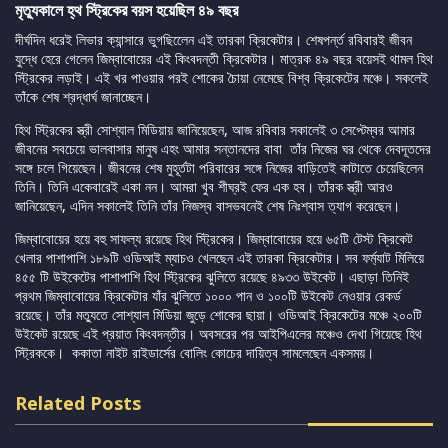
মৃত্যুকালে হ্থ স্ট্রিকের বয়স হয়েছিল ৪৯ বছর
দীর্ঘদিন ধরেই লিভার ক্যান্সারে ভুগছিলেেন এই তারকা ক্রিকেটার। শেষপর্ন্ত রবিবারই জীবন
যুদ্ধে হেরে গেলেন জিম্বাবোয়ের এই কিংবদন্তী ক্রিকেটার। মাত্রক ৪৯ বছর বয়েসই থামল হিথ
স্ট্রিকের লড়াই। এই খর পাওয়ার পরই শোকের চাৈয়া নেমেছে বিশ্ব ক্রিকেটের মঞ্চে। সকলেই
তাঁকে শেষ শ্রদ্ধার্ঘ জানাচ্ছেন।
হিথ স্ট্রিকের স্ত্রী সোশ্যাল মিডিয়ায় জানিয়েছেন, আজ রবিবার সকালেই ৩ সেপ্টেম্বর আমার
জীবনের সবচেয়ে ভালবাসার মানুষ এহং আমার সন্তানদের বাবা তাঁর নিজের ঘর থেকে দেবদূতদের
সঙ্গে চলে গিয়েছেন। জীবনের শেষ মুহূর্তটা পরিবারের সঙ্গে নিজের বাড়িতেই কাটাতে চেয়েছিলেন
তিনি। তিনি একেবারেই একা নন। আমরা খুব শীঘ্রই ফের এক হব। তাঁরক স্ত্রী আরও
জানিয়েছেন, এদিন সকালেই তিনি তাঁর নিজস্ব বাসভবনেই শেষ নিঃশ্বাস ত্যাগ করেছেন।
জিম্বাবোয়ের হয়ে বহু সাফল্য রয়েছে হিথ স্ট্রিকের। জিম্বাবোয়ের হয়ে ৬৫টি টেস্ট ক্রিকেট
খেলার পাশাপাশি ১৮৯টি ওডিআই ম্যাচও খেলছেন এই তারকা ক্রিকেটার। সব ফর্ম্যাট মিলিয়ে
৪৫৫ টি উইকেটের পাশাপাশি হিথ স্ট্রিকের ঝুলিতে রয়েছে ৪৯৩৩ উইকেট। এছাড়া তিনিই
প্রথম জিম্বাবোয়ের ক্রিকেটার যাঁর ঝুলিতে ১০০০ পান ও ১০০টি উইকেট নেওয়ার রেকর্ড
রয়েছে। তাঁর মত্যুতে সোশ্যাল মিডিয়া জুড়ে শোকের ছায়া। ওডিআই ক্রিকেটের মঞ্চে ২০০টি
উইকেট রয়েছে এই প্রয়াত কিংবদন্তীর। অবসরের পর আইপিএলের মঞ্চেও দেখা গিয়েছে হিথ
স্ট্রিককে। ককাতা নাইট রাইডার্সের বোলিং কোচের দায়িত্ব সামলেছেন একসময়।
Related Posts