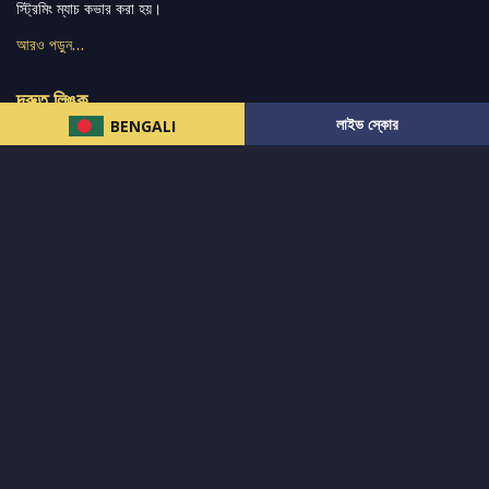
স্ট্রিমিং ম্যাচ কভার করা হয়।
আরও পড়ুন…
দ্রুত লিঙ্ক
লাইভ স্কোর
BENGALI
নিউজ
টুইটার-রিঅ্যাকশন
लলাইভ স্কোর
ভারত-বনাম-অস্ট্রেলিয়া
ফ্যান্টাসি-টিপ্স
আমাদের সম্পর্কে
আইপিএল
স্ট্যাট
মহিলাদের-টি২০-বিশ্বকাপ
এনালাইসিস
সাপোর্ট
আমাদের নিউজলেটার এ সাবস্ক্রাইব করুন।
এখনই সাবস্ক্রাইব করুন
আমাদের অনুসরণ করুন এবং সর্বশেষ আপডেট পান