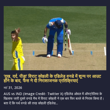
‘दुख, दर्द, पीड़ा’ विराट कोहली के एडिलेड वनडे में शून्य पर आउट
होने के बाद, फैंस ने दी निराशाजनक प्रतिक्रियाएं
মার্চ 31, 2026
AUS vs IND (Image Credit- Twitter X) एडिलेड ओवल में ऑस्ट्रेलिया के
खिलाफ जारी दूसरे वनडे मैच में विराट कोहली ने एक बार फिर बल्ले से निराश किया है।
बता दें कि पर्थ वनडे की तरह कोहली एडिलेड...