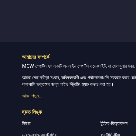
আমাদের সম্পর্কে
MCW স্পোর্টস হল একটি অনলাইন স্পোর্টস ওয়েবসাইট, যা খেলাধুলার খবর, ম্
আমরা সেরা ক্রীড়া সংবাদ, ভবিষ্যদ্বাণী এবং পর্যালোচনাগুলি সরবরাহ করার চেষ্টা
পাশাপাশি ভক্তদের জন্য লাইভ স্ট্রিমিং ম্যাচ কভার করা হয়।
আরও পড়ুন…
দ্রুত লিঙ্ক
নিউজ
টুইটার-রিঅ্যাকশন
ভারত-বনাম-অস্ট্রেলিয়া
ফ্যান্টাসি-টিপ্স