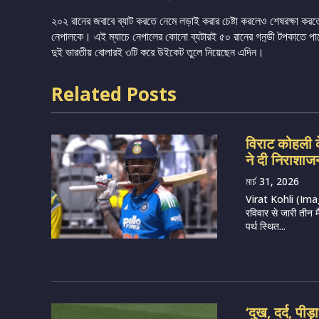
২০২ রানের জবাবে ব্যাট করতে নেমে লড়াই করার চেষ্টা করলেও শেষরক্ষা 
নেপালকে। এই ম্যাচে নেপালের কোনো ব্যটারই ৫০ রানের গন়্ডী টপকাতে পার
দুই ভারতীয় বোলারই ৩টি করে উইকেট তুলে নিয়েছেন এদিন।
Related Posts
विराट कोहली क
ने दी निराशाज
মার্চ 31, 2026
Virat Kohli (Imag
रविवार से जारी तीन 
पर्थ स्थित...
‘दुख, दर्द, पी