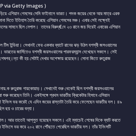
P via Getty Images )
ড়িয়ে এশিয়ান গেমসের সেমি ফাইনালে ভারত। পদক জয়ের থেকে আর মাত্র এরক
োনা দিতে ইতিহাস তৈরি করেছে এশিয়ান গেমসের মঞ্চ। এবার সেই লক্ষ্যেই
ট দলের সামনে ছিল নেপাল। তাদের বিরুদ্€দে ২৩ রানে জয় দিয়েই এবারের এশিয়ান
িল টিম ইন্ডিয়া। সেখানই ফের একবার ব্যাটে রানের ঝড় উঠল যশস্বী জসওয়ালের
নি। ভারতের জার্সিতেও যশস্বী জয়সওয়ালের পারফরম্যান্স দেখেছেন সকলে। সেই
 শেষপর্।ন্ত কী হয় সেটাই দেখার অপেক্ষায় রয়েছেন। সোনা জিতে রুতুরাজ
ধিনায়.ক রুতুরাজ গায়কোয়াড়। সেখানেই শুরু থেকেই ছিল যশস্বী জয়সওয়ালের
্রা শুরু করেছেন তিনি। একইসঙ্গে প্রথম ভারতীয় ক্রিকেটার হিসাবে এসিয়ান
চুরী ইনিংস ভর করেই যে এদিন জয়ের রাস্তাটা তৈরি করে ফেলেছেন ভারতীয় দল। ৪৯
ছিল ছয় ও চারের বন্যা।
য়সওয়াল। আর তাতেই আপ্লুত হয়েছেন সকলে। এই ম্যাচেই শেষের দিকে ব্যাট করতে
নের ইনিংসে ভর করে ২০২ রানে পৌঁছতে পেরেছিল ভারতীয় দল। তাঁর ইনিংসটি