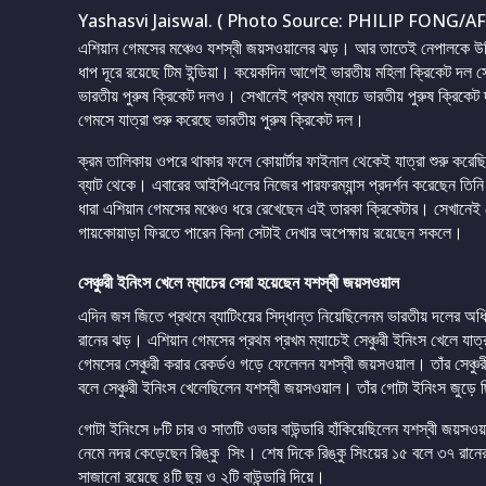
Yashasvi Jaiswal. ( Photo Source: PHILIP FONG/AF
এশিয়ান গেমসের মঞ্চেও যশস্বী জয়সওয়ালের ঝড়। আর তাতেই নেপালকে উ
ধাপ দূরে রয়েছে টিম ইন্ডিয়া। কয়েকদিন আগেই ভারতীয় মহিলা ক্রিকেট দল স
ভারতীয় পুরুষ ক্রিকেট দলও। সেখানেই প্রথম ম্যাচে ভারতীয় পুরুষ ক্রিকে
গেমসে যাত্রা শুরু করেছে ভারতীয় পুরুষ ক্রিকেট দল।
ক্রম তালিকায় ওপরে থাকার ফলে কোয়ার্টার ফাইনাল থেকেই যাত্রা শুরু করেছ
ব্যাট থেকে। এবারের আইপিএলের নিজের পারফরম্যান্স প্রদর্শন করেছেন তি
ধারা এশিয়ান গেমসের মঞ্চেও ধরে রেখেছেন এই তারকা ক্রিকেটার। সেখানেই
গায়কোয়াড়া ফিরতে পারেন কিনা সেটাই দেখার অপেক্ষায় রয়েছেন সকলে।
সেঞ্চুরী ইনিংস খেলে ম্যাচের সেরা হয়েছেন যশস্বী জয়সওয়াল
এদিন জস জিতে প্রথমে ব্যাটিংয়ের সিদ্ধান্ত নিয়েছিলেনম ভারতীয় দলের অ
রানের ঝড়। এশিয়ান গেমসের প্রথম প্রখম ম্যাচেই সেঞ্চুরী ইনিংস খেলে যাত
গেমসের সেঞ্চুরী করার রেকর্ডও গড়ে ফেলেলন যশস্বী জয়সওয়াল। তাঁর সেঞ্
বলে সেঞ্চুরী ইনিংস খেলেছিলেন যশস্বী জয়সওয়াল। তাঁর গোটা ইনিংস জুড়ে 
গোটা ইনিংসে ৮টি চার ও সাতটি ওভার বাউন্ডারি হাঁকিয়েছিলেন যশস্বী জ
নেমে নদর কেড়েছেন রিঙ্কু সিং। শেষ দিকে রিঙ্কু সিংয়ের ১৫ বলে ৩৭ রা
সাজানো রয়েছে ৪টি ছয় ও ২টি বাউন্ডারি দিয়ে।