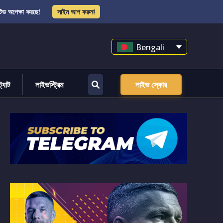
িভ অপেক্ষা করছে!
সাইন আপ করুন!
Bengali
্ট্যাট
লাইভস্ট্রিম
লাইভ স্কোর