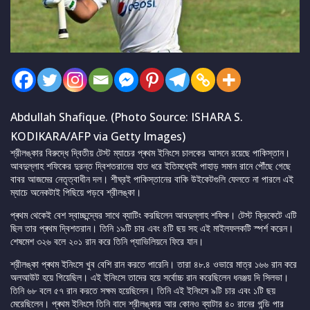
Abdullah Shafique. (Photo Source: ISHARA S.
KODIKARA/AFP via Getty Images)
শ্রীলঙ্কার বিরুদ্ধে দ্বিতীয় টেস্ট ম্যাচের প্ৰথম ইনিংসে চালকের আসনে রয়েছে পাকিস্তান।
আবদুল্লাহ শফিকের দুরন্ত দ্বিশতরানের হাত ধরে ইতিমধ্যেই পাহাড় সমান রানে পৌঁছে গেছে
বাবর আজমের নেতৃত্বাধীন দল। শীঘ্রই পাকিস্তানের বাকি উইকেটগুলি ফেলতে না পারলে এই
ম্যাচে অনেকটাই পিছিয়ে পড়বে শ্রীলঙ্কা।
প্ৰথম থেকেই বেশ স্বাচ্ছন্দ্যের সাথে ব্যাটিং করছিলেন আবদুল্লাহ শফিক। টেস্ট ক্রিকেটে এটি
ছিল তার প্ৰথম দ্বিশতরান। তিনি ১৯টি চার এবং ৪টি ছয় সহ এই মাইলফলকটি স্পর্শ করেন।
শেষমেশ ৩২৬ বলে ২০১ রান করে তিনি প্যাভিলিয়নে ফিরে যান।
শ্রীলঙ্কা প্ৰথম ইনিংসে খুব বেশি রান করতে পারেনি। তারা ৪৮.৪ ওভারে মাত্র ১৬৬ রান করে
অলআউট হয়ে গিয়েছিল। এই ইনিংসে তাদের হয়ে সর্বোচ্চ রান করেছিলেন ধনঞ্জয় দি সিলভা।
তিনি ৬৮ বলে ৫৭ রান করতে সক্ষম হয়েছিলেন। তিনি এই ইনিংসে ৯টি চার এবং ১টি ছয়
মেরেছিলেন। প্ৰথম ইনিংসে তিনি বাদে শ্রীলঙ্কার আর কোনও ব্যাটার ৪০ রানের গন্ডি পার