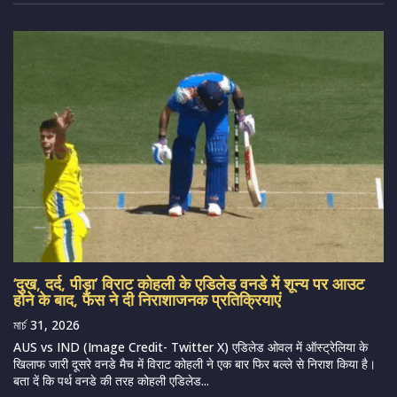
‘दुख, दर्द, पीड़ा’ विराट कोहली के एडिलेड वनडे में शून्य पर आउट
होने के बाद, फैंस ने दी निराशाजनक प्रतिक्रियाएं
মার্চ 31, 2026
AUS vs IND (Image Credit- Twitter X) एडिलेड ओवल में ऑस्ट्रेलिया के
खिलाफ जारी दूसरे वनडे मैच में विराट कोहली ने एक बार फिर बल्ले से निराश किया है।
बता दें कि पर्थ वनडे की तरह कोहली एडिलेड...