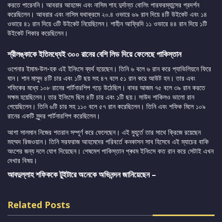
করতে পারেননি। আবরার আহমেদ এবং নাসিম শাহ দুর্দান্ত বোলিং পারফরম্যান্সের প্রদর্শন
করেছিলেন। আবরার এবং নাসিম যথাক্রমে ২০.৪ ওভারে ৬৯ রান দিয়ে ৪টি উইকেট এবং ১৪
ওভারে ৪১ রান দিয়ে ৩টি উইকেট নিয়েছিলেন। শাহীন আফ্রিদি ১১ ওভারে ৪৪ রান দিয়ে ১টি
উইকেট শিকার করেছিলেন।
শ্রীলঙ্কাকে ইতিমধ্যেই ৩০০ রানের বেশি লিড দিয়ে ফেলেছে পাকিস্তান
ওপেনার ইমাম-উল-হক এই ইনিংসে ব্যর্থ হয়েছেন। তিনি ৬ বলে ৬ রান করে প্যাভিলিয়নে ফিরে
যান। শান মাসুদ ৪টি চার এবং ১টি ছয় সহ ৪৭ বলে ৫১ রান করে আউট হন। তার এবং
শফিকের মধ্যে ১০৮ রানের পার্টনারশিপ গড়ে উঠেছিল। বাবর আজম ৭৫ বলে ৩৯ রান করতে
সক্ষম হয়েছিলেন। তার ইনিংসে ছিল ৪টি চার এবং ১টি ছয়। সাউদ শাকিলও ভালো রান
পেয়েছিলেন। তিনি ৬টি চার সহ ১১০ বলে ৫৭ রান করেছিলেন। তিনি এবং শফিক মিলে ১০৯
রানের একটি সুন্দর পার্টনারশিপ করেছিলেন।
আগা সালমান নিজের শতরান সম্পূর্ণ করে ফেলেছেন। এই মুহূর্তে তার সাথে ক্রিজে রয়েছেন
মহম্মদ রিজওয়ান। তিনি সরফরাজ আহমেদের পরিবর্তে কনকাসন সাব হিসেবে এই ম্যাচের বাকি
অংশের জন্য দলে যোগ দিয়েছেন। শেষমেশ পাকিস্তান প্ৰথম ইনিংসে কত রান করে সেটাই এখন
দেখার বিষয়।
আবদুল্লাহ শফিককে টুইটারে অনেকে অভিনন্দন জানিয়েছেন –
Related Posts