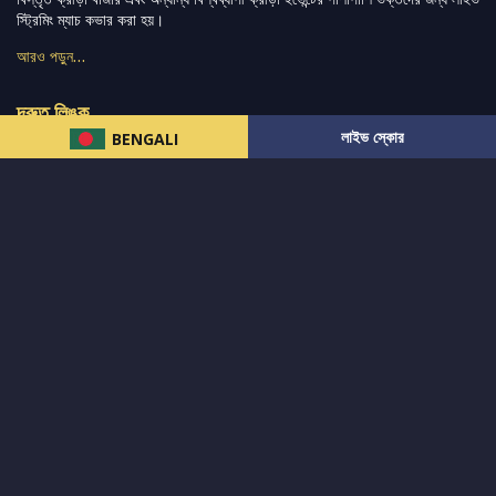
স্ট্রিমিং ম্যাচ কভার করা হয়।
আরও পড়ুন…
দ্রুত লিঙ্ক
লাইভ স্কোর
BENGALI
নিউজ
টুইটার-রিঅ্যাকশন
लলাইভ স্কোর
ভারত-বনাম-অস্ট্রেলিয়া
ফ্যান্টাসি-টিপ্স
আমাদের সম্পর্কে
আইপিএল
স্ট্যাট
মহিলাদের-টি২০-বিশ্বকাপ
এনালাইসিস
সাপোর্ট
আমাদের নিউজলেটার এ সাবস্ক্রাইব করুন।
এখনই সাবস্ক্রাইব করুন
আমাদের অনুসরণ করুন এবং সর্বশেষ আপডেট পান