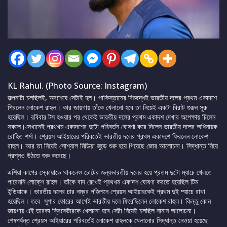
KL Rahul. (Photo Source: Instagram)
জল্পনাটা চলছিলই, অবশেষে সেটাই হল। পাকিস্তানের বিরুদ্ধেই ভারতীয় দলের প্রথম একাদশে
পিরলেন লোকেশ রাহুল। কার জায়গায় তাঁকে খেলানো হবে তা নিয়েই একটা বিরাট গুঞ্জন সুরু
হয়েছিল। রবিবার টস হওয়ার পর থেকেই ভারতীয় দলের প্রথম একাদশ দেখার অপেক্ষায় চিলেন
সকলে।সেখানেই প্রথখম একাদশের দুটো পরিবর্তন ঘোষণা করে দিলেন ভারতীয় দলের অধিনায়ক
রোহিত শর্মা। শ্রেয়স আইয়ারের পরিবর্তেই ভারতীয় দলের প্রথম একাদশে ফিরলেন লোকেশ
রাহুল। আর তা নিয়েই সোশ্যাল মিডিয়া জুড়ে শুরু হয়ে গিয়েছে জোর আলোচনা। সিদ্ধান্ত নিয়ে
প্রশ্নও উঠতে শুরু করেছে।
এশিয়া কাপের স্কোয়াডে থাকলেও চোটের জন্যভারতীয় দলের হয়ে প্রতম দুটো ম্যাচে খেলতে
পারেননি লোকে্শ রাহুল। তাঁকে বাদ রেখেই প্রথখম একাদশ ঘোষণা করতে হয়েছিল টিম
ইন্ডিয়াকে। ভারতীয় দলের চার নম্বর পজিশনে শ্রেয়স আইয়ারকেই প্রথম দুই ম্য়াচে রাখা
হয়েছিল। তবে সুপার ফোরের আগেই ভারতীয় দলে ফিরেছিলেন লোকেশ রাহুল। কিন্তু কোন
জায়গায় এই তারকা ক্রিকেটারকে খেলানো হবে সেটা নিয়েই চলছিল নানান আলোচনা।
শেষপর্যন্ত শ্রেয়স আইয়ারের পরিবর্তেই লোকেশ রাহুলকে খেলানোর সিদ্ধান্ত নেওয়া হয়েছে