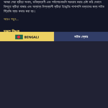
আমরা সেরা ক্রীড়া সংবাদ, ভবিষ্যদ্বাণী এবং পর্যালোচনাগুলি সরবরাহ করার চেষ্টা করি যেখানে
বিস্তৃত ক্রীড়া বাজার এবং অন্যান্য বিশ্বব্যাপী ক্রীড়া ইভেন্টের পাশাপাশি ভক্তদের জন্য লাইভ
স্ট্রিমিং ম্যাচ কভার করা হয়।
আরও পড়ুন…
দ্রুত লিঙ্ক
লাইভ স্কোর
BENGALI
নিউজ
টুইটার-রিঅ্যাকশন
लলাইভ স্কোর
ভারত-বনাম-অস্ট্রেলিয়া
ফ্যান্টাসি-টিপ্স
আমাদের সম্পর্কে
আইপিএল
স্ট্যাট
মহিলাদের-টি২০-বিশ্বকাপ
এনালাইসিস
সাপোর্ট
আমাদের নিউজলেটার এ সাবস্ক্রাইব করুন।
এখনই সাবস্ক্রাইব করুন