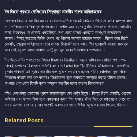
টস জিতে প্রথমে বোলিংয়ের সিদ্ধান্ত ভারতীয় দলের অধিনায়কের
নেপালের বিরুদ্ধে ভারতীয় দল যে ধারেভারে এগিয়ে থেকেই মাঠে নেমেছিল তা বলার অপেক্ষা রাখে
না। পাকিস্তানের বিরুদ্ধে প্রথম ম্যাচে নেপাল ১০০ রানের গন্ডীও টপরকাতে পারেনি। ভারতীয়
দলের বিরুদ্ধেও যে তেমনই একটাচিত্র দেখা যেতে চলেছে এমনটাই আশঙ্কা করেছিলেন
সকলে। কিন্তু ভারতের ফিল্ডিং দেখার পর খািকটা হতাসই হয়েছেন সকলে। বিশেষ করে বিরাট
কোহলি, শ্রেয়স আইয়ারদের মতো তারকা ক্রিকেটারদের ক্যাচ মিস হতবাকই করেছে সকলকে।
আর সেই সুযোগ কাজে লাগাতে এতটুকুও ভুল করেননি নেপালের ওপেনাররা।
টস জিতে এদিন প্রথমে বোলিংয়ের সিদ্ধান্ত নিয়েছিলেন ভারত অধিনায়ক রোহিত শর্মা। শুরু
থেকেই নেপালের বিরুদ্ধে চাপ তৈরি করার পরিকল্পনা ছিল টিম ইন্ডিয়ার অধিনায়কের। জসপ্রীত
বুমরার পরিবর্তে এই ম্যাচে ভারতীয় দলে সুয়োগ পেয়েছেন মহম্মদ সামি। বোলাররা সুরু থেকে
নিজেদের কাজটা করা শুরু করলেও ফিল্ডারেদের ভুলে বারবারই সমস্যায় পড়তে হচ্ছিল তাদের।
পাওয়ার প্লে-তেই তিনটি ক্যাচ ফস্কান ভারতীয় দলের তারকা ক্রিকেটাররা।
যদিও শেষপর্যন্ত নেপালের প্রতম উইকেটতুলে নেন শার্দূল ঠাকুর। কিন্তু বিরাট কোহলি, শ্রেয়স
আইয়ার এবং ঈাশান কিষাণদের এমনভাবে ক্যাচ মিস হওয়ার ঘটনা নিয়ে যে সমালোচনা চলবে তা
বলার অপেক্ষা রাখে না। তার আগেই অবশ্য সোশ্যাল মিডিয়া জুড়ে শুরু হয়ে গিয়েছে ট্রোল।
Related Posts