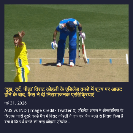
‘दुख, दर्द, पीड़ा’ विराट कोहली के एडिलेड वनडे में शून्य पर आउट
होने के बाद, फैंस ने दी निराशाजनक प्रतिक्रियाएं
মার্চ 31, 2026
AUS vs IND (Image Credit- Twitter X) एडिलेड ओवल में ऑस्ट्रेलिया के
खिलाफ जारी दूसरे वनडे मैच में विराट कोहली ने एक बार फिर बल्ले से निराश किया है।
बता दें कि पर्थ वनडे की तरह कोहली एडिलेड...