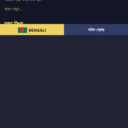
আরও পড়ুন…
দ্রুত লিঙ্ক
লাইভ স্কোর
BENGALI
নিউজ
টুইটার-রিঅ্যাকশন
लলাইভ স্কোর
ভারত-বনাম-অস্ট্রেলিয়া
ফ্যান্টাসি-টিপ্স
আমাদের সম্পর্কে
আইপিএল
স্ট্যাট
মহিলাদের-টি২০-বিশ্বকাপ
এনালাইসিস
সাপোর্ট
আমাদের নিউজলেটার এ সাবস্ক্রাইব করুন।
এখনই সাবস্ক্রাইব করুন
আমাদের অনুসরণ করুন এবং সর্বশেষ আপডেট পান