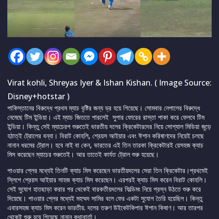
Virat kohli, Shreyas Iyer & Ishan Kishan. ( Image Source:
Disney+hotstar )
পাকিস্তানের বিরুদ্ধে প্রথম ম্যাচ বৃষ্টির জন্য ড্র হয়ে গিয়েছে। সোমবার নেপালের বিরুদ্ধে
নেমেছে টিম ইন্ডিয়া। এই ম্যাচ জিততে পারলেই সুপার ফোরের রাস্তা পাকা করে ফেলবে টিম
ইন্ডিয়া। কিন্তু সেই ম্যাচেরপ শুরুতেই ভারতীয় দলের ক্রিকেটারদের নিয়ে সোশ্যাল মিডিয়া জুড়ে
হঠাত্ই ট্রোলের বন্যা। বিরাট কোহলি, শ্রেয়স আইয়ার এবং ঈশান করিষাণদের নিয়েই চলছে
নানান ধরমের ট্রোল। হবে নাই বা কেন, ভারতের এই তিন তারকা ক্রিকেটারই য়েসহজ ক্যাচ
মিস করেছেন ম্যাচের শুরুতেই। আর তাতেই কার্যত ট্রোল শুরু হয়েছে।
পাওয়ার প্লের মধ্যেই তিনটি ক্যাচ মিস করেছেন ভারতীয়দলের সেরা তিন ক্রিকেটার।প্রথমেই
স্লিপে শ্রেয়স আইয়ার সাহজ ক্যাচ মিস করেছেন। এরপরই ক্যাচ মিস করেন বিরাট কোহলি।
সেই সুযোগ হাতছাড়া করার পর থেকেই বারকতীয়দলের ফিল্ডিমং নিয়ে প্রস্ন উঠতে শুরু করে
দিয়েছে। পাওয়ার প্লের মধ্যেই মহম্মদ সামির বলে ফের একটা সুযোগ তৈরি হয়েছিল। কিন্তু
এবারসহজ ক্যাচ মিস করেন ভারতীয়. দলের তরুণ উইকেটকিপার ঈশান কিষাণ। আর তারপর
থেকেই শুরু হয়ে গিয়েছে নানান কথাবার্তা।