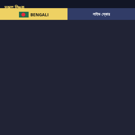
দ্রুত লিঙ্ক
লাইভ স্কোর
BENGALI
নিউজ
টুইটার-রিঅ্যাকশন
लলাইভ স্কোর
ভারত-বনাম-অস্ট্রেলিয়া
ফ্যান্টাসি-টিপ্স
আমাদের সম্পর্কে
আইপিএল
স্ট্যাট
মহিলাদের-টি২০-বিশ্বকাপ
এনালাইসিস
সাপোর্ট
আমাদের নিউজলেটার এ সাবস্ক্রাইব করুন।
এখনই সাবস্ক্রাইব করুন
আমাদের অনুসরণ করুন এবং সর্বশেষ আপডেট পান