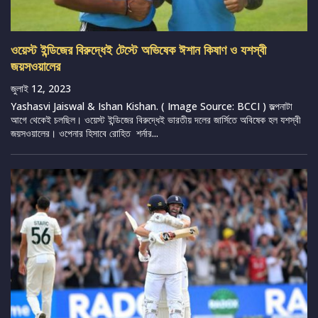
ওয়েস্ট ইন্ডিজের বিরুদ্ধেই টেস্টে অভিষেক ঈশান কিষাণ ও যশস্বী
জয়সওয়ালের
জুলাই 12, 2023
Yashasvi Jaiswal & Ishan Kishan. ( Image Source: BCCI ) জল্পনাটা
আগে থেকেই চলছিল। ওয়েস্ট ইন্ডিজের বিরুদ্ধেই ভারতীয় দলের জার্সিতে অবিষেক হল যশস্বী
জয়সওয়ালের। ওপেনার হিসাবে রোহিত শর্নার...