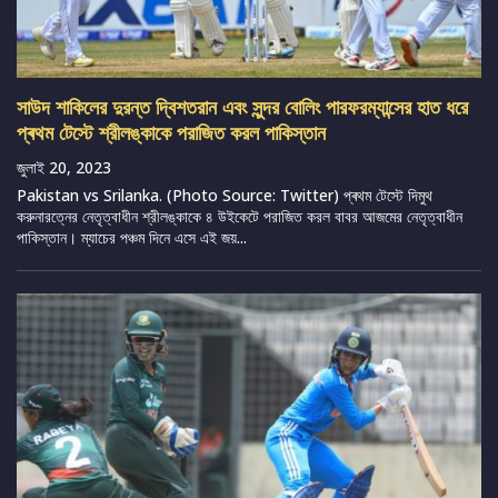
সাউদ শাকিলের দুরন্ত দ্বিশতরান এবং সুন্দর বোলিং পারফরম্যান্সের হাত ধরে
প্ৰথম টেস্টে শ্রীলঙ্কাকে পরাজিত করল পাকিস্তান
জুলাই 20, 2023
Pakistan vs Srilanka. (Photo Source: Twitter) প্ৰথম টেস্টে দিমুথ
করুনারত্নের নেতৃত্বাধীন শ্রীলঙ্কাকে ৪ উইকেটে পরাজিত করল বাবর আজমের নেতৃত্বাধীন
পাকিস্তান। ম্যাচের পঞ্চম দিনে এসে এই জয়...