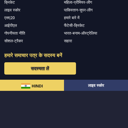
क्रिकेट
महिला-प्रीमियर-लीग
लाइव स्कोर
पाकिस्तान-सुपर-लीग
एसए20
हमारे बारे में
आईपीएल
फैंटेसी-क्रिकेट
गोपनीयता नीति
भारत-बनाम-ऑस्ट्रेलिया
सोशल-ट्रैकर
सहारा
हमारे समाचार पत्र के सदस्य बनें
सदस्यता लें
लाइव स्कोर
हमारा अनुसरण करें और नवीनतम अपडेट प्राप्त करेंs
HINDI