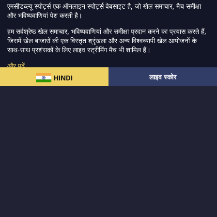
एमसीडब्ल्यू स्पोर्ट्स एक ऑनलाइन स्पोर्ट्स वेबसाइट है, जो खेल समाचार, मैच समीक्षा
और भविष्यवाणियां पेश करती है।
हम सर्वश्रेष्ठ खेल समाचार, भविष्यवाणियां और समीक्षा प्रदान करने का प्रयास करते हैं,
जिसमें खेल बाजारों की एक विस्तृत श्रृंखला और अन्य विश्वव्यापी खेल आयोजनों के
साथ-साथ प्रशंसकों के लिए लाइव स्ट्रीमिंग मैच भी शामिल हैं।
और पढ़ें…
लाइव स्कोर
HINDI
त्वरित लिंक
क्रिकेट
महिला-प्रीमियर-लीग
लाइव स्कोर
पाकिस्तान-सुपर-लीग
एसए20
हमारे बारे में
आईपीएल
फैंटेसी-क्रिकेट
गोपनीयता नीति
भारत-बनाम-ऑस्ट्रेलिया
सोशल-ट्रैकर
सहारा
हमारे समाचार पत्र के सदस्य बनें