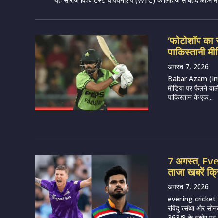
यह सीरीज विश्व टेस्ट चैंपियनशिप (WTC) के लिहाज से बेहद अहम मान
‘फोटोशॉप का 
पाकिस्तानी मीड
अगस्त 7, 2026
Babar Azam (Imag
मीडिया पर फैलने वाल
पाकिस्तान के एक...
7 अगस्त, E
ताजा खबरें क्
अगस्त 7, 2026
evening cricket 
रविंदु रसंथा और सोन
363/8 के स्कोर पर..