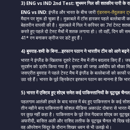
3) ENG vs IND 2nd Test: शुभमन गिल की शतकीय पारी के दम 
ENG vs IND
: इंग्लैंड और भारत के बीच जारी
एंडरसन-तेंदुलकर ट्र
मैदान पर शुरू हो चुका है। मुकाबले में टाॅस हारकर पहले बल्लेबाज
बेहतरीन वापसी की है। मुकाबले में गिल ने करियर का 7वां टेस्ट श
करते हुए पहले दो टेस्ट मैचों में शतक लगाया हो। तो वहीं, दिन क
41* रन बनाकर क्रीज पर डटे हुए हैं।
4) बुमराह-शमी के बिना…इरफान पठान ने भारतीय टीम को आगे बढ़न
भारत ने इंग्लैंड के खिलाफ दूसरे टेस्ट मैच में तीन बदलाव किए हैं।
सुदर्शन को ड्रॉप किया गया है। बुमराह की जगह अर्शदीप को मौका मिल
जसप्रीत बुमराह ने पहले टेस्ट मैच में इंग्लैंड के बल्लेबाजों को 
उठ रहे हैं। भारत के पूर्व क्रिकेटर इरफान पठान का मानना है कि भा
5) भारत में एक्टिव हुए शोएब समेत कई पाकिस्तानियों के यूट्यूब च
पहलगाम आतंकी हमले के बाद भारत में बंद हुए पाकिस्तान के कई सो
तीन महीने बाद पाकिस्तानी सोशल मीडिया अकाउंट दोबारा से भारत में
पर कुछ नहीं कहा है। पाकिस्तान के पूर्व तेज गेंदबाज शोएब का यूट्यू
अफरीदी, बासित अली और राशिद लतीफ के यूट्यूब चैनल भी दिख रहे
वह ऑपरेशन सिंदूर के दौरान शिखर धवन से भी उलझे थे।