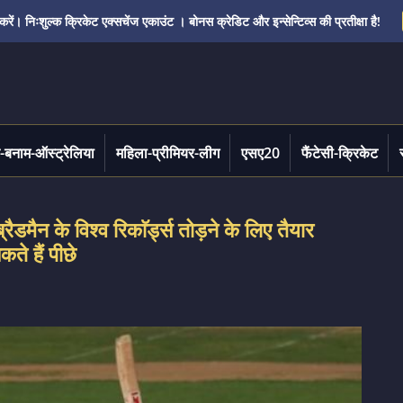
ं। निःशुल्क क्रिकेट एक्सचेंज एकाउंट । बोनस क्रेडिट और इन्सेन्टिव्स की प्रतीक्षा है!
-बनाम-ऑस्ट्रेलिया
महिला-प्रीमियर-लीग
एसए20
फैंटेसी-क्रिकेट
न के विश्व रिकाॅर्ड्स तोड़ने के लिए तैयार
े हैं पीछे