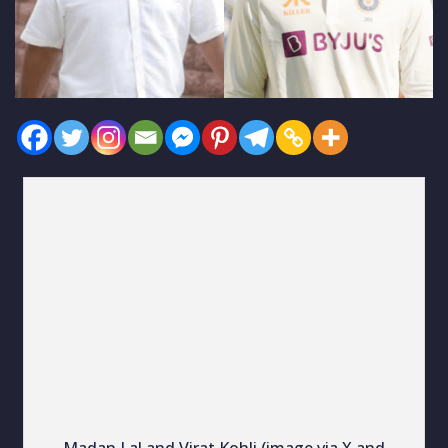
Madan Lal and Virat Kohli (image via X and