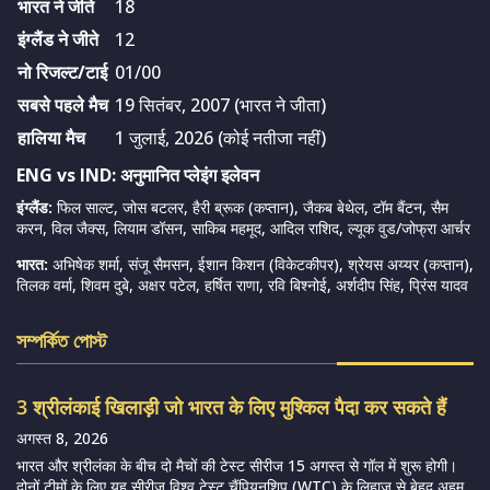
भारत ने जीते
18
इंग्लैंड ने जीते
12
नो रिजल्ट/टाई
01/00
सबसे पहले मैच
19 सितंबर, 2007 (भारत ने जीता)
हालिया मैच
1 जुलाई, 2026 (कोई नतीजा नहीं)
ENG vs IND: अनुमानित प्लेइंग इलेवन
इंग्लैंड:
फिल साल्ट, जोस बटलर, हैरी ब्रूक (कप्तान), जैकब बेथेल, टॉम बैंटन, सैम
करन, विल जैक्स, लियाम डॉसन, साकिब महमूद, आदिल राशिद, ल्यूक वुड/जोफ्रा आर्चर
भारत:
अभिषेक शर्मा, संजू सैमसन, ईशान किशन (विकेटकीपर), श्रेयस अय्यर (कप्तान),
तिलक वर्मा, शिवम दुबे, अक्षर पटेल, हर्षित राणा, रवि बिश्नोई, अर्शदीप सिंह, प्रिंस यादव
সম্পর্কিত পোস্ট
3 श्रीलंकाई खिलाड़ी जो भारत के लिए मुश्किल पैदा कर सकते हैं
अगस्त 8, 2026
भारत और श्रीलंका के बीच दो मैचों की टेस्ट सीरीज 15 अगस्त से गॉल में शुरू होगी।
दोनों टीमों के लिए यह सीरीज विश्व टेस्ट चैंपियनशिप (WTC) के लिहाज से बेहद अहम