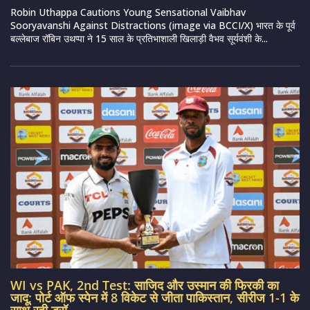
Robin Uthappa Cautions Young Sensational Vaibhav
Sooryavanshi Against Distractions (image via BCCI/X) भारत के पूर्व
बल्लेबाज रॉबिन उथप्पा ने 15 साल के प्रतिभाशाली खिलाड़ी वैभव सूर्यवंशी के...
WI vs PAK, 2nd Test: साजिद और उस्मान की फिरकी का
जादू; पोर्ट ऑफ स्पेन में 8 विकेट से जीता पाकिस्तान, सीरीज 1-1 के
साथ रही ड्रॉ