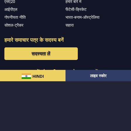
एसए20
हमारे बारे में
आईपीएल
फैंटेसी-क्रिकेट
गोपनीयता नीति
भारत-बनाम-ऑस्ट्रेलिया
सोशल-ट्रैकर
सहारा
हमारे समाचार पत्र के सदस्य बनें
सदस्यता लें
हमारा अनुसरण करें और नवीनतम अपडेट प्राप्त करेंs
लाइव स्कोर
HINDI
© 2024 सर्वाधिकार
MCW स्पोर्ट्स इंडिया
द्वारा सुरक्षित