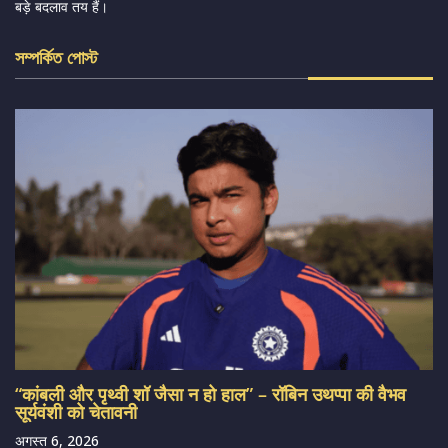
बड़े बदलाव तय हैं।
সম্পর্কিত পোস্ট
“कांबली और पृथ्वी शॉ जैसा न हो हाल” – रॉबिन उथप्पा की वैभव
सूर्यवंशी को चेतावनी
अगस्त 6, 2026