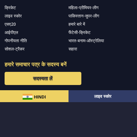
क्रिकेट
महिला-प्रीमियर-लीग
लाइव स्कोर
पाकिस्तान-सुपर-लीग
एसए20
हमारे बारे में
आईपीएल
फैंटेसी-क्रिकेट
गोपनीयता नीति
भारत-बनाम-ऑस्ट्रेलिया
सोशल-ट्रैकर
सहारा
हमारे समाचार पत्र के सदस्य बनें
सदस्यता लें
लाइव स्कोर
हमारा अनुसरण करें और नवीनतम अपडेट प्राप्त करेंs
HINDI