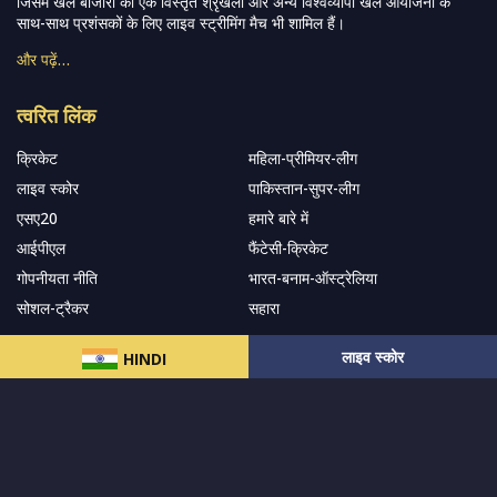
जिसमें खेल बाजारों की एक विस्तृत श्रृंखला और अन्य विश्वव्यापी खेल आयोजनों के
साथ-साथ प्रशंसकों के लिए लाइव स्ट्रीमिंग मैच भी शामिल हैं।
और पढ़ें…
त्वरित लिंक
क्रिकेट
महिला-प्रीमियर-लीग
लाइव स्कोर
पाकिस्तान-सुपर-लीग
एसए20
हमारे बारे में
आईपीएल
फैंटेसी-क्रिकेट
गोपनीयता नीति
भारत-बनाम-ऑस्ट्रेलिया
सोशल-ट्रैकर
सहारा
लाइव स्कोर
HINDI
हमारे समाचार पत्र के सदस्य बनें
सदस्यता लें
हमारा अनुसरण करें और नवीनतम अपडेट प्राप्त करेंs