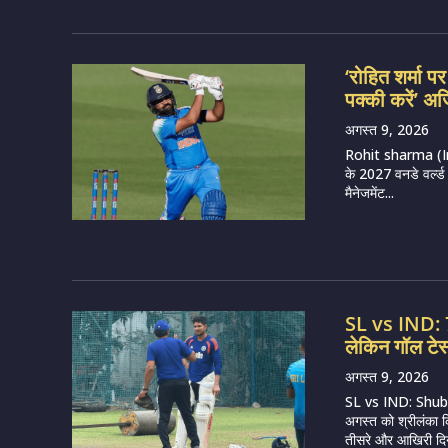
‘रोहित शर्मा 
पक्की करें’ अज
अगस्त 9, 2026
Rohit sharma (Imag
के 2027 वनडे वर्ल्ड
मैनेजमेंट...
SL vs IND: 75
लेकिन गॉल टे
अगस्त 9, 2026
SL vs IND: Shub
अगस्त को श्रीलंका क
तीसरे और आखिरी दिन