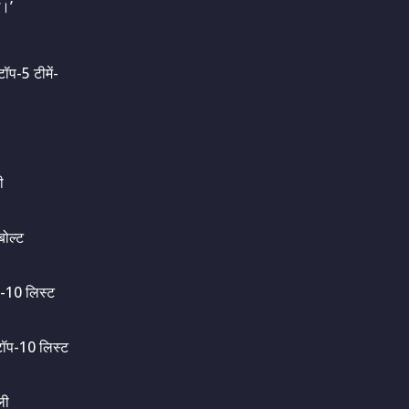
ई।’
ॉप-5 टीमें-
ी
 बोल्ट
प-10 लिस्ट
टॉप-10 लिस्ट
ली