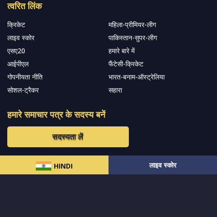
त्वरित लिंक
क्रिकेट
महिला-प्रीमियर-लीग
लाइव स्कोर
पाकिस्तान-सुपर-लीग
एसए20
हमारे बारे में
आईपीएल
फैंटेसी-क्रिकेट
गोपनीयता नीति
भारत-बनाम-ऑस्ट्रेलिया
सोशल-ट्रैकर
सहारा
हमारे समाचार पत्र के सदस्य बनें
सदस्यता लें
लाइव स्कोर
हमारा अनुसरण करें और नवीनतम अपडेट प्राप्त करेंs
HINDI