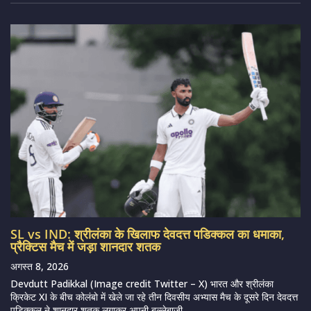
SL vs IND: श्रीलंका के खिलाफ देवदत्त पडिक्कल का धमाका,
प्रैक्टिस मैच में जड़ा शानदार शतक
अगस्त 8, 2026
Devdutt Padikkal (Image credit Twitter – X) भारत और श्रीलंका
क्रिकेट XI के बीच कोलंबो में खेले जा रहे तीन दिवसीय अभ्यास मैच के दूसरे दिन देवदत्त
पडिक्कल ने शानदार शतक लगाकर अपनी बल्लेबाजी...