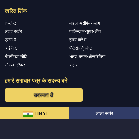
त्वरित लिंक
क्रिकेट
महिला-प्रीमियर-लीग
लाइव स्कोर
पाकिस्तान-सुपर-लीग
एसए20
हमारे बारे में
आईपीएल
फैंटेसी-क्रिकेट
गोपनीयता नीति
भारत-बनाम-ऑस्ट्रेलिया
सोशल-ट्रैकर
सहारा
हमारे समाचार पत्र के सदस्य बनें
सदस्यता लें
लाइव स्कोर
हमारा अनुसरण करें और नवीनतम अपडेट प्राप्त करेंs
HINDI