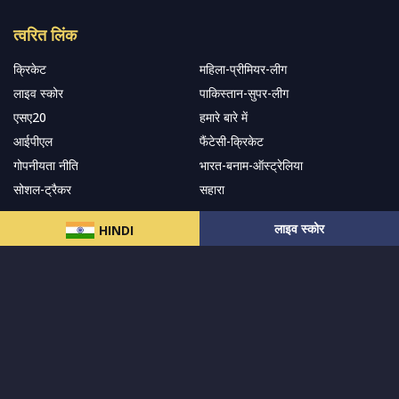
त्वरित लिंक
क्रिकेट
महिला-प्रीमियर-लीग
लाइव स्कोर
पाकिस्तान-सुपर-लीग
एसए20
हमारे बारे में
आईपीएल
फैंटेसी-क्रिकेट
गोपनीयता नीति
भारत-बनाम-ऑस्ट्रेलिया
सोशल-ट्रैकर
सहारा
लाइव स्कोर
HINDI
हमारे समाचार पत्र के सदस्य बनें
सदस्यता लें
हमारा अनुसरण करें और नवीनतम अपडेट प्राप्त करेंs