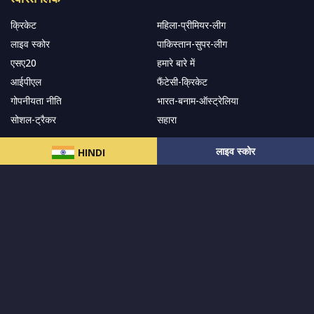
क्रिकेट
महिला-प्रीमियर-लीग
लाइव स्कोर
पाकिस्तान-सुपर-लीग
एसए20
हमारे बारे में
आईपीएल
फैंटेसी-क्रिकेट
गोपनीयता नीति
भारत-बनाम-ऑस्ट्रेलिया
सोशल-ट्रैकर
सहारा
लाइव स्कोर
HINDI
हमारे समाचार पत्र के सदस्य बनें
सदस्यता लें
हमारा अनुसरण करें और नवीनतम अपडेट प्राप्त करेंs