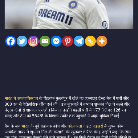
Shubman Gill (Image credit Twitter – X)
भारत ने अफगानिस्तान
के खिलाफ मुल्लांपुर में खेले गए एकमात्र टेस्ट मैच में पारी और
300 रन से ऐतिहासिक जीत दर्ज की। इस मुकाबले में कप्तान शुभमन गिल ने बल्ले और
नेतृत्व दोनों से शानदार प्रदर्शन किया। उन्होंने पहली पारी में 177 गेंदों पर 126 रन
बनाए और टीम को 564/8 के विशाल स्कोर तक पहुंचाने में अहम भूमिका निभाई।
मैच के बाद
भारत
के पूर्व सहायक कोच और
कोलकाता नाइट राइडर्स
के मुख्य कोच
अभिषेक नायर ने शुभमन गिल की कप्तानी की खुलकर तारीफ की। उन्होंने कहा कि गिल
एक सोच-समझकर फैसले लेने वाले कप्तान हैं। वह सिर्फ मैदान पर मिली परिस्थितियों के