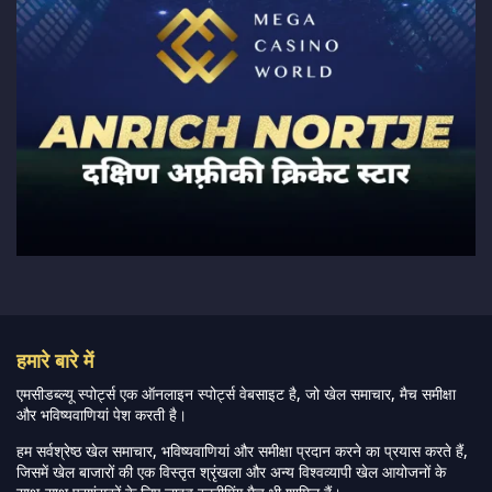
हमारे बारे में
एमसीडब्ल्यू स्पोर्ट्स एक ऑनलाइन स्पोर्ट्स वेबसाइट है, जो खेल समाचार, मैच समीक्षा
और भविष्यवाणियां पेश करती है।
हम सर्वश्रेष्ठ खेल समाचार, भविष्यवाणियां और समीक्षा प्रदान करने का प्रयास करते हैं,
जिसमें खेल बाजारों की एक विस्तृत श्रृंखला और अन्य विश्वव्यापी खेल आयोजनों के
साथ-साथ प्रशंसकों के लिए लाइव स्ट्रीमिंग मैच भी शामिल हैं।
और पढ़ें…
त्वरित लिंक
क्रिकेट
महिला-प्रीमियर-लीग
लाइव स्कोर
पाकिस्तान-सुपर-लीग
एसए20
हमारे बारे में
आईपीएल
फैंटेसी-क्रिकेट
गोपनीयता नीति
भारत-बनाम-ऑस्ट्रेलिया
सोशल-ट्रैकर
सहारा