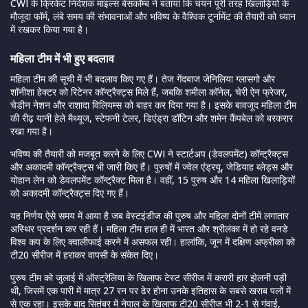
CWI के क्रिकेट निदेशक माइल्स बेसकॉम्ब ने बताया कि चयन पूरी तरह खिलाड़ियों के
मौजूदा फॉर्म, लंबे समय की संभावनाओं और भविष्य के वैश्विक टूर्नामेंट की तैयारी को ध्यान
में रखकर किया गया है।
महिला टीम में भी हुए बदलाव
महिला टीम की सूची में भी बदलाव किए गए हैं। तेज गेंदबाज जेनिलिया ग्लासगो और
शॉनीशा हेक्टर को रिटेनर कॉन्ट्रैक्ट्स मिले हैं, जबकि शमीला कॉनेल, चेरी ऐन फ्रेजर,
चेडीन नेशन और राशादा विलियम्स को बाहर कर दिया गया है। इसके बावजूद महिला टीम
की रीढ़ यानी हेले मैथ्यूज, स्टेफनी टेलर, डिएंड्रा डॉटिन और शमेन कैंपबेल को बरकरार
रखा गया है।
भविष्य की तैयारी को मजबूत करने के लिए CWI ने स्टार्टअप (डेवलपमेंट) कॉन्ट्रैक्ट्स
और अकादमी कॉन्ट्रैक्ट्स भी जारी किए हैं। पुरुषों में ज्वेल एंड्रयू, जेडियाह ब्लेड्स और
योहान लेन को डेवलपमेंट कॉन्ट्रैक्ट मिला है। वहीं, 15 पुरुष और 14 महिला खिलाड़ियों
को अकादमी कॉन्ट्रैक्ट्स दिए गए हैं।
यह निर्णय ऐसे समय में आया है जब वेस्टइंडीज की पुरुष और महिला दोनों टीमें लगातार
अस्थिर प्रदर्शन कर रही हैं। महिला टीम हाल ही में भारत और श्रीलंका में हो रहे वनडे
विश्व कप के लिए क्वालीफाई करने में असफल रही। हालांकि, जून में दक्षिण अफ्रीका को
टी20 सीरीज में हराकर वापसी के संकेत दिए।
पुरुष टीम को जुलाई में ऑस्ट्रेलिया के खिलाफ टेस्ट सीरीज में करारी हार झेलनी पड़ी
थी, जिसमें एक पारी में मात्र 27 रन पर ढेर होना उनके इतिहास के सबसे खराब पलों में
से एक रहा। इसके बाद सितंबर में नेपाल के खिलाफ टी20 सीरीज भी 2-1 से गंवाई,