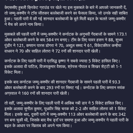
केएससीए हुबली क्रिकेट ग्राउंड पर खेले गए इस मुकाबले के बारे में आपको जानकारी दें,
तो जम्मू-कश्मीर ने टाॅस जीतकर बल्लेबाजी करने का फैसला किया, जो उनके सही साबित
हुआ। पहली पारी में की गई शानदार बल्लेबाजी के बूते मिली बढ़त के चलते जम्मू-कश्मीर
ने मैच को अपने नाम किया।
मुकाबले की पहली पारी में जम्मू-कश्मीर ने कर्नाटक के अनुभवी गेंदबाजों के सामने 173.1
ओवर बल्लेबाजी करने के बाद 584 रन बनाए। टीम के लिए यावर हसन ने 88, शुभम
पुंडीर ने 121, कप्तान पारस डोगरा ने 70, अब्दुल समद ने 61, विकेटकीपर कन्हैया
वाधवन ने 70 और साहिल लोतरा ने 72 रनों की शानदार पारी खेली।
कर्नाटक के लिए पहली पारी में प्रसिद्ध कृष्णा ने सबसे ज्यादा 5 विकेट हासिल किए।
इसके अलावा वी पाटिल, विजयकुमार वैशाक, श्रेयस गोपाल व शिखर शेट्टी को 1-1
विकेट मिला।
इसके बाद कर्नाटक जम्मू-कश्मीर की शानदार गेंदबाजी के सामने पहली पारी में 93.3
ओवर बल्लेबाजी करने के बाद 293 रनों पर सिमट गई। कर्नाटक के लिए कप्तान मयंक
अग्रवाल ने 160 रनों की शानदार पारी खेली।
तो वहीं, जम्मू-कश्मीर के लिए पहली पारी में आकिब नबी डार ने 5 विकेट हासिल किए।
इसके अलावा सुनील कुमार, युधवीर सिंह चरक को 2-2 और साहिल लोतरा को 1 विकेट
मिला। इसके बाद, दूसरी पारी में जम्मू-कश्मीर 113 ओवर बल्लेबाजी करने के बाद 342
रन बना चुकी थी, जिसके बाद मैच ड्राॅ पर समाप्त हुआ और जम्मू-कश्मीर ने पहली पारी के
बढ़त के आधार पर खिताब को अपने नाम किया।