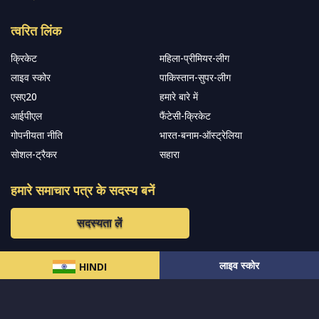
त्वरित लिंक
क्रिकेट
महिला-प्रीमियर-लीग
लाइव स्कोर
पाकिस्तान-सुपर-लीग
एसए20
हमारे बारे में
आईपीएल
फैंटेसी-क्रिकेट
गोपनीयता नीति
भारत-बनाम-ऑस्ट्रेलिया
सोशल-ट्रैकर
सहारा
हमारे समाचार पत्र के सदस्य बनें
सदस्यता लें
लाइव स्कोर
हमारा अनुसरण करें और नवीनतम अपडेट प्राप्त करेंs
HINDI