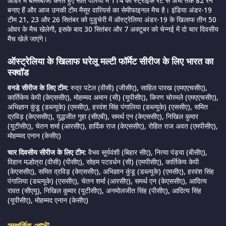
ऑर्डर में बल्लेबाजी करते हुए सात पारियों में 114 की स्ट्राइक रेट से अभी तक 82 रन
बनाए हैं और आज उनकी टीम मैसूर वारियर्स का सेमीफाइनल मैच है। इंडिया अंडर-19
टीम 21, 23 और 26 सितंबर को पुडुचेरी में ऑस्ट्रेलिया अंडर-19 के खिलाफ तीन 50
ओवर के मैच खेलेगी, इसके बाद 30 सितंबर और 7 अक्टूबर को चेन्नई में दो चार दिवसीय
मैच खेले जाएंगे।
ऑस्ट्रेलिया के खिलाफ घरेलू मल्टी फॉर्मेट सीरीज के लिए भारत का
स्क्वॉड
वनडे सीरीज के लिए टीम:
रुद्र पटेल (वीसी) (जीसीए), साहिल पारख (एमएएचसीए),
कार्तिकेय केपी (केएससीए), मोहम्मद अमान (सी) (यूपीसीए), किरण चोरमले (एमएएचसीए),
अभिज्ञान कुंडू (डब्ल्यूके) (एमसीए), हरवंश सिंह पंगालिया (डब्ल्यूके) (एससीए), समित
द्रविड़ (केएससीए), युद्धजीत गुहा (सीएबी), समर्थ एन (केएससीए), निखिल कुमार
(यूटीसीए), चेतन शर्मा (आरसीए), हार्दिक राज (केएससीए), रोहित राज अवत (एमपीसीए),
मोहम्मद एनान (केसीए)
चार दिवसीय सीरीज के लिए टीम:
वैभव सूर्यवंशी (बिहार सीए), नित्या पंड्या (बीसीए),
विहान मल्होत्रा ​​(वीसी) (पीसीए), सोहम पटवर्धन (सी) (एमपीसीए), कार्तिकेय केपी
(केएससीए), समित द्रविड़ (केएससीए), अभिज्ञान कुंडू (डब्ल्यूके) (एमसीए), हरवंश सिंह
पंगालिया (डब्ल्यूके) (एससीए), चेतन शर्मा (आरसीए), समर्थ एन (केएससीए), आदित्य
रावत (सीएयू), निखिल कुमार (यूटीसीए), अनमोलजीत सिंह (पीसीए), आदित्य सिंह
(यूपीसीए), मोहम्मद एनान (केसीए)
সম্পর্কিত পোস্ট