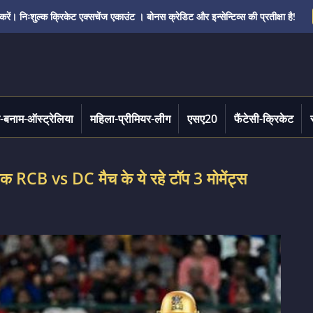
ं। निःशुल्क क्रिकेट एक्सचेंज एकाउंट । बोनस क्रेडिट और इन्सेन्टिव्स की प्रतीक्षा है!
-बनाम-ऑस्ट्रेलिया
महिला-प्रीमियर-लीग
एसए20
फैंटेसी-क्रिकेट
तक RCB vs DC मैच के ये रहे टॉप 3 मोमेंट्स