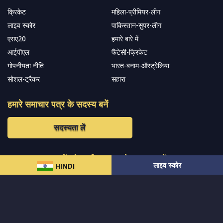
क्रिकेट
महिला-प्रीमियर-लीग
लाइव स्कोर
पाकिस्तान-सुपर-लीग
एसए20
हमारे बारे में
आईपीएल
फैंटेसी-क्रिकेट
गोपनीयता नीति
भारत-बनाम-ऑस्ट्रेलिया
सोशल-ट्रैकर
सहारा
हमारे समाचार पत्र के सदस्य बनें
सदस्यता लें
हमारा अनुसरण करें और नवीनतम अपडेट प्राप्त करेंs
लाइव स्कोर
HINDI