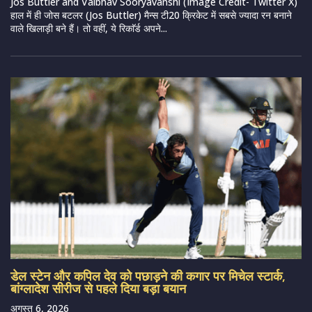
Jos Buttler and Vaibhav Sooryavanshi (Image Credit- Twitter X)
हाल में ही जोस बटलर (Jos Buttler) मैन्स टी20 क्रिकेट में सबसे ज्यादा रन बनाने
वाले खिलाड़ी बने हैं। तो वहीं, ये रिकाॅर्ड अपने...
डेल स्टेन और कपिल देव को पछाड़ने की कगार पर मिचेल स्टार्क,
बांग्लादेश सीरीज से पहले दिया बड़ा बयान
अगस्त 6, 2026