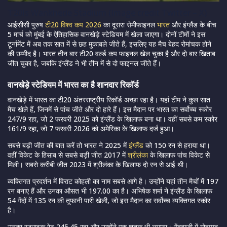
T20Is Wankhede Stadium (Image credit Twitter – X)
आईसीसी पुरुष
टी20 विश्व कप 2026
का दूसरा सेमीफाइनल
भारत
और इंग्लैंड के बीच
5 मार्च को मुंबई के ऐतिहासिक
वानखेड़े स्टेडियम
में खेला जाएगा। दोनों टीमों ने इस
टूर्नामेंट में अब तक सात में से छह मुकाबले जीते हैं, इसलिए यह मैच बेहद रोमांचक होने
की उम्मीद है। भारत तीन बार टी20 वर्ल्ड कप फाइनल खेल चुका है और दो बार खिताब
जीत चुका है, जबकि इंग्लैंड ने भी तीन में से दो फाइनल जीते हैं।
वानखेड़े स्टेडियम
में भारत का है शानदार रिकॉर्ड
वानखेड़े में भारत का टी20 अंतरराष्ट्रीय रिकॉर्ड अच्छा रहा है। यहां टीम ने कुल सात
मैच खेले हैं, जिनमें से पांच जीते और दो हारे हैं। इस मैदान पर भारत का सर्वोच्च स्कोर
247/9 रहा, जो 2 फरवरी 2025 को इंग्लैंड के खिलाफ बना था। वहीं सबसे कम स्कोर
161/9 रहा, जो 7 फरवरी 2026 को अमेरिका के खिलाफ दर्ज हुआ।
सबसे बड़ी जीत की बात करें तो भारत ने 2025 में
इंग्लैंड
को 150 रन से हराया था।
वहीं विकेट के हिसाब से सबसे बड़ी जीत 2017 में
श्रीलंका
के खिलाफ पांच विकेट से
मिली। सबसे करीबी जीत 2023 में श्रीलंका के खिलाफ दो रन से आई थी।
व्यक्तिगत प्रदर्शन में
विराट कोहली
का नाम सबसे आगे है। उन्होंने यहां तीन मैचों में 197
रन बनाए हैं और उनका औसत भी 197.00 का है। अभिषेक शर्मा ने इंग्लैंड के खिलाफ
54 गेंदों में 135 रन की तूफानी पारी खेली, जो इस मैदान का सर्वोच्च व्यक्तिगत स्कोर
है।
उनका स्ट्राइक रेट 245.45 रहा और उन्होंने एक शतक भी लगाया। गेंदबाजी में मोहम्मद