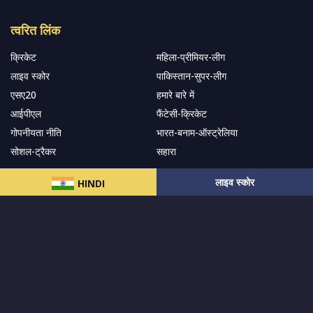
त्वरित लिंक
क्रिकेट
महिला-प्रीमियर-लीग
लाइव स्कोर
पाकिस्तान-सुपर-लीग
एसए20
हमारे बारे में
आईपीएल
फैंटेसी-क्रिकेट
गोपनीयता नीति
भारत-बनाम-ऑस्ट्रेलिया
सोशल-ट्रैकर
सहारा
लाइव स्कोर
HINDI
हमारे समाचार पत्र के सदस्य बनें
सदस्यता लें
हमारा अनुसरण करें और नवीनतम अपडेट प्राप्त करेंs