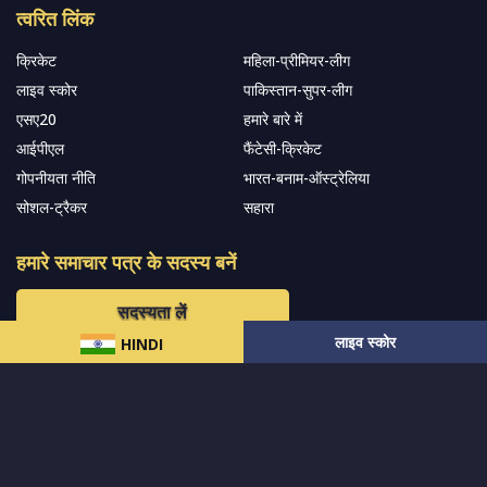
त्वरित लिंक
क्रिकेट
महिला-प्रीमियर-लीग
लाइव स्कोर
पाकिस्तान-सुपर-लीग
एसए20
हमारे बारे में
आईपीएल
फैंटेसी-क्रिकेट
गोपनीयता नीति
भारत-बनाम-ऑस्ट्रेलिया
सोशल-ट्रैकर
सहारा
हमारे समाचार पत्र के सदस्य बनें
सदस्यता लें
लाइव स्कोर
HINDI
हमारा अनुसरण करें और नवीनतम अपडेट प्राप्त करेंs