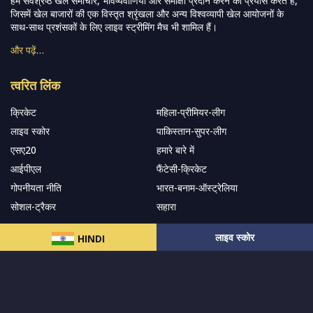
हम सर्वश्रेष्ठ खेल समाचार, भविष्यवाणियां और समीक्षा प्रदान करने का प्रयास करते हैं,
जिसमें खेल बाजारों की एक विस्तृत श्रृंखला और अन्य विश्वव्यापी खेल आयोजनों के
साथ-साथ प्रशंसकों के लिए लाइव स्ट्रीमिंग मैच भी शामिल हैं।
और पढ़ें…
त्वरित लिंक
क्रिकेट
महिला-प्रीमियर-लीग
लाइव स्कोर
पाकिस्तान-सुपर-लीग
एसए20
हमारे बारे में
आईपीएल
फैंटेसी-क्रिकेट
गोपनीयता नीति
भारत-बनाम-ऑस्ट्रेलिया
सोशल-ट्रैकर
सहारा
लाइव स्कोर
HINDI
हमारे समाचार पत्र के सदस्य बनें
सदस्यता लें