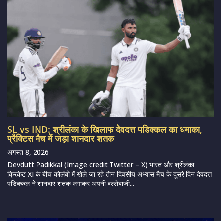
SL vs IND: श्रीलंका के खिलाफ देवदत्त पडिक्कल का धमाका,
प्रैक्टिस मैच में जड़ा शानदार शतक
अगस्त 8, 2026
Devdutt Padikkal (Image credit Twitter – X) भारत और श्रीलंका
क्रिकेट XI के बीच कोलंबो में खेले जा रहे तीन दिवसीय अभ्यास मैच के दूसरे दिन देवदत्त
पडिक्कल ने शानदार शतक लगाकर अपनी बल्लेबाजी...