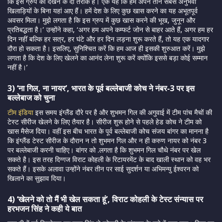
कि इस ग्रुप को देखने के दो तरीके हैं। एक यह कि हम अपने तीन सबसे अनुभवी
खिलाड़ियों के बिना यहां आए हैं। हमें देश के लिए कुछ खास करने का यह अभूतपूर्व
अवसर मिला। मुझे लगता है कि इस ग्रुप में कुछ खास करने की भूख, जुनून और
प्रतिबद्धता है।’ उन्होंने कहा, ‘अगर हम अपने कम्फर्ट जोन से बाहर आते हैं, अगर हम हर
दिन नहीं बल्कि हर सत्र, हर घंटे और हर दिन लड़ना शुरू करते हैं, तो यह एक यादगार
दौरा हो सकता है। इसलिए, सुनिश्चित करें कि हम आज ही इसकी शुरुआत करें। मुझे
लगता है कि देश के लिए खेलने का आनंद लेना शुरू करें क्योंकि इससे बड़ा कोई सम्मान
नहीं है।’
3) ‘ना गिल, ना नायर’, भारत के पूर्व बल्लेबाजी कोच ने नंबर-3 पर इस
बल्लेबाज को चुना
टीम इंडिया
इस समय इंग्लैंड दौरे पर है और शुभमन गिल की अगुवाई में टीम पांच मैचों की
टेस्ट सीरीज खेलने के लिए तैयार है। सीरीज शुरू होने से पहले हेड कोच ने टीम को
खास मैसेज दिया। वहीं इस बीच भारत के पूर्व बल्लेबाजी कोच संजय बांगर का मानना ​​है
कि इंग्लैंड टेस्ट सीरीज के दौरान न तो शुभमन गिल और न ही करुण नायर को नंबर 3
पर बल्लेबाजी करनी चाहिए। बांगर को .लगता है कि शुभमन गिल चौथे नंबर पर खेल
सकते है। इस तरह दिग्गज विराट कोहली के रिटायरमेंट के बाद खाली स्थान को वह भर
सकते हैं। इसके अलावा उन्होंने नंबर तीन पर साई सुदर्शन या अभिमन्यु ईश्वरन को
खिलाने का सुझाव दिया।
4) ‘खेलने को तो मैं भी खेल सकता हूं’, विराट कोहली के टेस्ट संन्यास पर
हरभजन सिंह ने कही ये बात