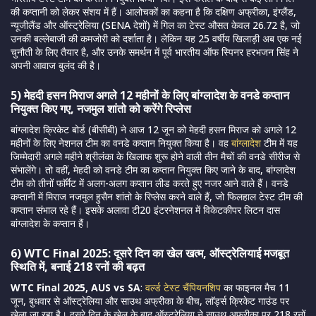
की कप्तानी को लेकर संशय में हैं। आलोचकों का कहना है कि दक्षिण अफ्रीका, इंग्लैंड,
न्यूजीलैंड और ऑस्ट्रेलिया (SENA देशों) में गिल का टेस्ट औसत केवल 26.72 है, जो
उनकी बल्लेबाजी की कमजोरी को दर्शाता है। लेकिन यह 25 वर्षीय खिलाड़ी अब एक नई
चुनौती के लिए तैयार है, और उनके समर्थन में पूर्व भारतीय ऑफ स्पिनर हरभजन सिंह ने
अपनी आवाज बुलंद की है।
5) मेहदी हसन मिराज अगले 12 महीनों के लिए बांग्लादेश के वनडे कप्तान
नियुक्त किए गए, नजमुल शांतो को करेंगे रिप्लेस
बांग्लादेश क्रिकेट बोर्ड (बीसीबी) ने आज 12 जून को मेहदी हसन मिराज को अगले 12
महीनों के लिए नेशनल टीम का वनडे कप्तान नियुक्त किया है। वह
बांग्लादेश
टीम में यह
जिम्मेदारी अगले महीने श्रीलंका के खिलाफ शुरू होने वाली तीन मैचों की वनडे सीरीज से
संभालेंगे। तो वहीं, मेहदी को वनडे टीम का कप्तान नियुक्त किए जाने के बाद, बांग्लादेश
टीम को तीनों फाॅर्मेट में अलग-अलग कप्तान लीड करते हुए नजर आने वाले हैं। वनडे
कप्तानी में मिराज नजमुल हुसैन शांतो के रिप्लेस करने वाले हैं, जो फिलहाल टेस्ट टीम की
कप्तान संभाल रहे हैं। इसके अलावा टी20 इंटरनेशनल में विकेटकीपर लिटन दास
बांग्लादेश के कप्तान हैं।
6) WTC Final 2025: दूसरे दिन का खेल खत्म, ऑस्ट्रेलियाई मजबूत
स्थिति में, बनाई 218 रनों की बढ़त
WTC Final 2025, AUS vs SA
:
वर्ल्ड टेस्ट चैंपियनशिप
का फाइनल मैच 11
जून, बुधवार से ऑस्ट्रेलिया और साउथ अफ्रीका के बीच, लाॅर्ड्स क्रिकेट गाउंड पर
खेला जा रहा है। दूसरे दिन के खेल के बाद ऑस्ट्रेलिया ने साउथ अफ्रीका पर 218 रनों