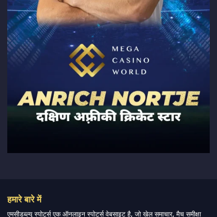
हमारे बारे में
एमसीडब्ल्यू स्पोर्ट्स एक ऑनलाइन स्पोर्ट्स वेबसाइट है, जो खेल समाचार, मैच समीक्षा
और भविष्यवाणियां पेश करती है।
हम सर्वश्रेष्ठ खेल समाचार, भविष्यवाणियां और समीक्षा प्रदान करने का प्रयास करते हैं,
जिसमें खेल बाजारों की एक विस्तृत श्रृंखला और अन्य विश्वव्यापी खेल आयोजनों के
साथ-साथ प्रशंसकों के लिए लाइव स्ट्रीमिंग मैच भी शामिल हैं।
और पढ़ें…
त्वरित लिंक
क्रिकेट
महिला-प्रीमियर-लीग
लाइव स्कोर
पाकिस्तान-सुपर-लीग
एसए20
हमारे बारे में
आईपीएल
फैंटेसी-क्रिकेट