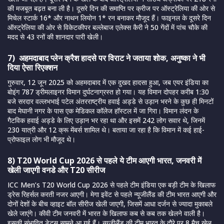
की मजबूत बढ़त बना ली है। दूसरे दिन की समाप्ति पर क्रीज पर ऑस्ट्रेलिया की ओर से
मिचेल स्टार्क 16* और नाथन लियोन 1* रन बनाकर मौजूद हैं। फाइनल के दूसरे दिन
ऑस्ट्रेलिया की ओर से विकेटकीपर बल्लेबाज एलेक्स कैरी ने 50 गेंदों में पांच चौके की
मदद से 43 रनों की शानदार पारी खेली।
7) अहमदाबाद प्लेन क्रैश हादसे पर विराट ने जताया शोक, अनुष्का ने भी
दिया ऐसा रिएक्शन
गुरुवार, 12 जून 2025 को अहमदाबाद में एक दुखद हादसा हुआ, जब एयर इंडिया का
बोइंग 787 ड्रीमलाइनर विमान दुर्घटनाग्रस्त हो गया। यह विमान दोपहर करीब 1:30
बजे सरदार वल्लभभाई पटेल अंतरराष्ट्रीय हवाई अड्डे से उड़ान भरने के कुछ ही मिनटों
बाद मेघानी नगर के पास एक मेडिकल कॉलेज हॉस्टल में जा गिरा। विमान लंदन के
गैटविक हवाई अड्डे के लिए उड़ान भर रहा था और इसमें 242 लोग सवार थे, जिनमें
230 यात्री और 12 क्रू मेंबर्स शामिल थे। बताया जा रहा है कि विमान में कई हाई-
प्रोफाइल लोग भी मौजूद थे।
8) T20 World Cup 2026 से पहले ये टीम आएगी भारत, जनवरी में
खेली जाएगी वनडे और T20 सीरीज
ICC Men’s T20 World Cup 2026 से पहले टीम इंडिया एक बड़ी टीम के खिलाफ
ड्रेस रिहर्सल करती नजर आएगी। मेगा इवेंट से पहले न्यूजीलैंड की टीम भारत आएगी और
दोनों देशों के बीच व्हाइट बॉल सीरीज खेली जाएगी, जिसमें आधा दर्जन से ज्यादा मुकाबले
खेले जाएंगे। कीवी टीम जनवरी में भारत के खिलाफ कब से कब तक खेलने वाली है।
इसकी संभावित डेट्स सामने आ गई हैं। न्यूजीलैंड की टीम भारत के दौरे पर 8 मैच खेल